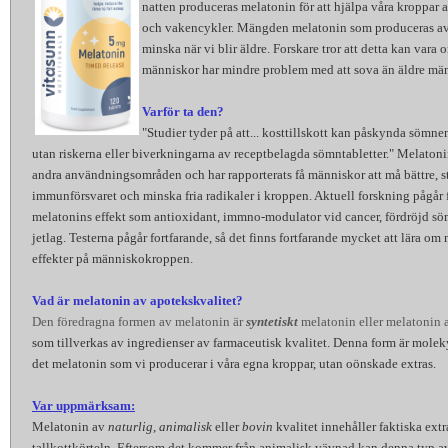
natten produceras melatonin för att hjälpa våra kroppar a
och vakencykler. Mängden melatonin som produceras av
minska när vi blir äldre. Forskare tror att detta kan vara o
människor har mindre problem med att sova än äldre mä
Varför ta den?
"Studier tyder på att... kosttillskott kan påskynda sömnen
utan riskerna eller biverkningarna av receptbelagda sömntabletter." Melato
andra användningsområden och har rapporterats få människor att må bättre, s
immunförsvaret och minska fria radikaler i kroppen. Aktuell forskning pågår fö
melatonins effekt som antioxidant, immno-modulator vid cancer, fördröjd s
jetlag. Testerna pågår fortfarande, så det finns fortfarande mycket att lära om
effekter på människokroppen.
Vad är melatonin av apotekskvalitet?
Den föredragna formen av melatonin är
syntetiskt
melatonin eller melatonin
som tillverkas av ingredienser av farmaceutisk kvalitet. Denna form är molek
det melatonin som vi producerar i våra egna kroppar, utan oönskade extras.
Var uppmärksam:
Melatonin av
naturlig
,
animalisk
eller
bovin
kvalitet innehåller faktiska extr
tallkottkörteln. Eftersom det kommer från animalisk vävnad kan denna typ 