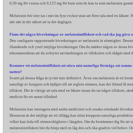
0,50 mg för vuxna och 0,125 mg för barn som de kan ta som melatonin gumm
Melatonin bör inte tas i mer än fyra veckor utan att först tala med en läkare. 
rätt sätt är det säkert att ta det dagligen.
Finns det några biverkningar av melatonintillskott och vad ska jag göra 
Den vanligaste rapporterade biverkningen av melatonin är sömnighet. Dessu
illamående och yrsel möjliga biverkningar. Om du märker någon av dessa bi
rekommenderas att du avbryter användningen av tillskottet och rådgör med d
Kommer ett melatonintillskott att störa min naturliga förmåga att somna 
natten?
Svaret på denna fråga är tyvärr inte definitivt. Även om melatonin är ett ho
naturligt av kroppen och hjälper till att reglera sömnen, kan det ibland få motsa
tillskott. Det är viktigt att tala med en läkare innan du tar något tillskott, sär
medicin för ett annat tillstånd.
Melatonin kan interagera med andra mediciner och orsaka oönskade biverkning
Dessutom är det möjligt att ett tillägg kan störa kroppens naturliga produkti
vilket kan leda till sömnsvårigheter i längden. Om du bestämmer dig för att ta
melatonintillskott bör du börja med en låg dos och öka gradvis vid behov. Och 