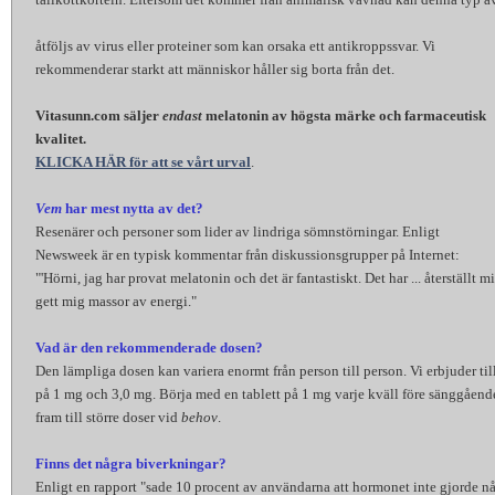
åtföljs av virus eller proteiner som kan orsaka ett antikroppssvar. Vi
rekommenderar starkt att människor håller sig borta från det.
Vitasunn.com säljer
endast
melatonin av högsta märke och farmaceutisk
kvalitet.
KLICKA HÄR för att se vårt urval
.
Vem
har mest nytta av det?
Resenärer och personer som lider av lindriga sömnstörningar. Enligt
Newsweek är en typisk kommentar från diskussionsgrupper på Internet:
"'Hörni, jag har provat melatonin och det är fantastiskt. Det har ... återställt
gett mig massor av energi."
Vad är den rekommenderade dosen?
Den lämpliga dosen kan variera enormt från person till person. Vi erbjuder til
på 1 mg och 3,0 mg. Börja med en tablett på 1 mg varje kväll före sänggåend
fram till större doser vid
behov
.
Finns det några biverkningar?
Enligt en rapport "sade 10 procent av användarna att hormonet inte gjorde n