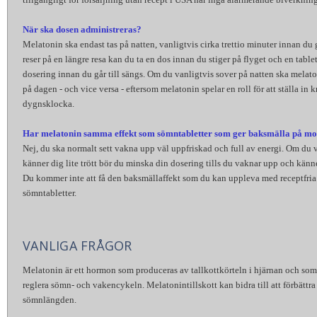
När ska dosen administreras?
Melatonin ska endast tas på natten, vanligtvis cirka trettio minuter innan du 
reser på en längre resa kan du ta en dos innan du stiger på flyget och en tabl
dosering innan du går till sängs. Om du vanligtvis sover på natten ska melato
på dagen - och vice versa - eftersom melatonin spelar en roll för att ställa in 
dygnsklocka.
Har melatonin samma effekt som sömntabletter som ger baksmälla på mo
Nej, du ska normalt sett vakna upp väl uppfriskad och full av energi. Om du
känner dig lite trött bör du minska din dosering tills du vaknar upp och känne
Du kommer inte att få den baksmällaffekt som du kan uppleva med receptfria 
sömntabletter.
VANLIGA FRÅGOR
Melatonin är ett hormon som produceras av tallkottkörteln i hjärnan och som h
reglera sömn- och vakencykeln. Melatonintillskott kan bidra till att förbättr
sömnlängden.