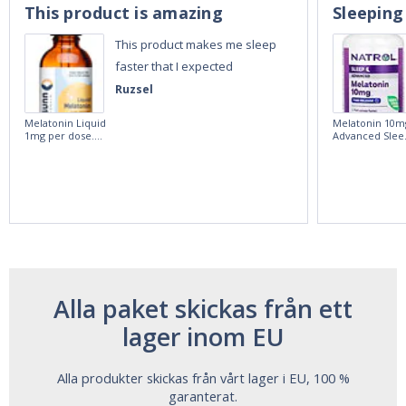
This product is amazing
Sleeping
This product makes me sleep
faster that I expected
Ruzsel
Melatonin Liquid
Melatonin 10m
1mg per dose.
Advanced Slee
60ml Bottle by
60 Tablets by
Vitasunn -Fast
Natrol -
Acting Sleep
Maximum
Aide | No Sugar,
Strength!
and Alcohol
Free!
Alla paket skickas från ett
lager inom EU
Alla produkter skickas från vårt lager i EU, 100 %
garanterat.