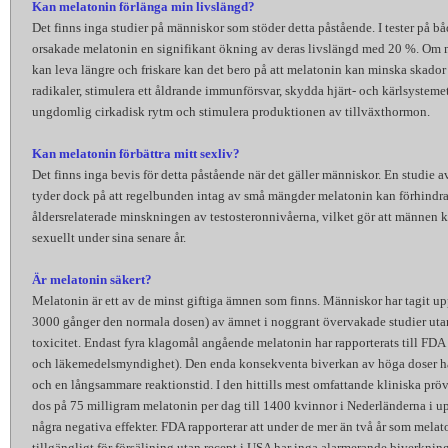
Kan melatonin förlänga min livslängd?
Det finns inga studier på människor som stöder detta påstående. I tester på bå
orsakade melatonin en signifikant ökning av deras livslängd med 20 %. Om m
kan leva längre och friskare kan det bero på att melatonin kan minska skador 
radikaler, stimulera ett åldrande immunförsvar, skydda hjärt- och kärlsysteme
ungdomlig cirkadisk rytm och stimulera produktionen av tillväxthormon.
Kan melatonin förbättra mitt sexliv?
Det finns inga bevis för detta påstående när det gäller människor. En studie 
tyder dock på att regelbunden intag av små mängder melatonin kan förhindr
åldersrelaterade minskningen av testosteronnivåerna, vilket gör att männen 
sexuellt under sina senare år.
Är melatonin säkert?
Melatonin är ett av de minst giftiga ämnen som finns. Människor har tagit upp
3000 gånger den normala dosen) av ämnet i noggrant övervakade studier uta
toxicitet. Endast fyra klagomål angående melatonin har rapporterats till FDA
och läkemedelsmyndighet). Den enda konsekventa biverkan av höga doser ha
och en långsammare reaktionstid. I den hittills mest omfattande kliniska pr
dos på 75 milligram melatonin per dag till 1400 kvinnor i Nederländerna i upp
några negativa effekter. FDA rapporterar att under de mer än två år som melato
tillgängligt för försäljning utan recept i USA har inga alarmerande biverkning