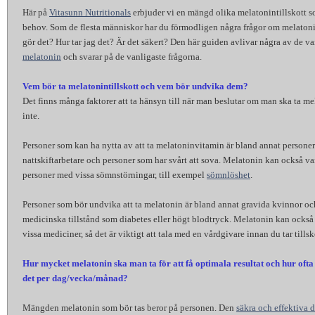
Här på
Vitasunn Nutritionals
erbjuder vi en mängd olika melatonintillskott s
behov. Som de flesta människor har du förmodligen några frågor om melatoni
gör det? Hur tar jag det? Är det säkert? Den här guiden avlivar några av de 
melatonin
och svarar på de vanligaste frågorna.
Vem bör ta melatonintillskott och vem bör undvika dem?
Det finns många faktorer att ta hänsyn till när man beslutar om man ska ta mel
inte.
Personer som kan ha nytta av att ta melatoninvitamin är bland annat personer
nattskiftarbetare och personer som har svårt att sova. Melatonin kan också vara
personer med vissa sömnstörningar, till exempel
sömnlöshet
.
Personer som bör undvika att ta melatonin är bland annat gravida kvinnor o
medicinska tillstånd som diabetes eller högt blodtryck. Melatonin kan också
vissa mediciner, så det är viktigt att tala med en vårdgivare innan du tar tillsk
Hur mycket melatonin ska man ta för att få optimala resultat och hur ofta
det per dag/vecka/månad?
Mängden melatonin som bör tas beror på personen. Den
säkra och effektiva 