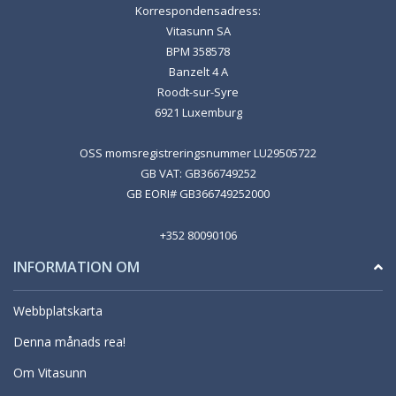
Korrespondensadress:
Vitasunn SA
BPM 358578
Banzelt 4 A
Roodt-sur-Syre
6921 Luxemburg
OSS momsregistreringsnummer LU29505722
GB VAT: GB366749252
GB EORI# GB366749252000
+352 80090106
INFORMATION OM
Webbplatskarta
Denna månads rea!
Om Vitasunn