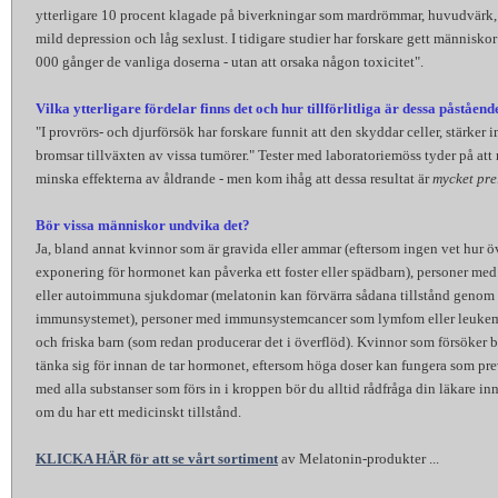
ytterligare 10 procent klagade på biverkningar som mardrömmar, huvudvärk
mild depression och låg sexlust. I tidigare studier har forskare gett människor 
000 gånger de vanliga doserna - utan att orsaka någon toxicitet".
Vilka ytterligare fördelar finns det och hur tillförlitliga är dessa påståen
"I provrörs- och djurförsök har forskare funnit att den skyddar celler, stärker
bromsar tillväxten av vissa tumörer." Tester med laboratoriemöss tyder på at
minska effekterna av åldrande - men kom ihåg att dessa resultat är
mycket pre
Bör vissa människor undvika det?
Ja, bland annat kvinnor som är gravida eller ammar (eftersom ingen vet hur ö
exponering för hormonet kan påverka ett foster eller spädbarn), personer med 
eller autoimmuna sjukdomar (melatonin kan förvärra sådana tillstånd genom 
immunsystemet), personer med immunsystemcancer som lymfom eller leukem
och friska barn (som redan producerar det i överflöd). Kvinnor som försöker b
tänka sig för innan de tar hormonet, eftersom höga doser kan fungera som p
med alla substanser som förs in i kroppen bör du alltid rådfråga din läkare in
om du har ett medicinskt tillstånd.
KLICKA HÄR för att se vårt sortiment
av Melatonin-produkter ...