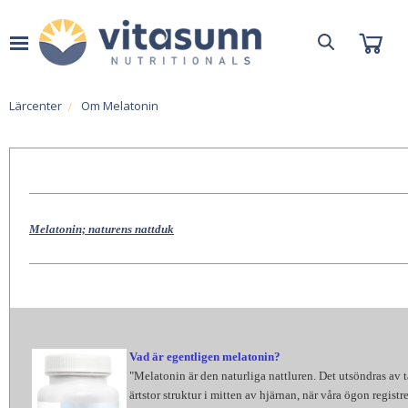
Lärcenter
Om Melatonin
Melatonin; naturens nattduk
Vad är egentligen melatonin?
"Melatonin är den naturliga nattluren. Det utsöndras av t
ärtstor struktur i mitten av hjärnan, när våra ögon registr