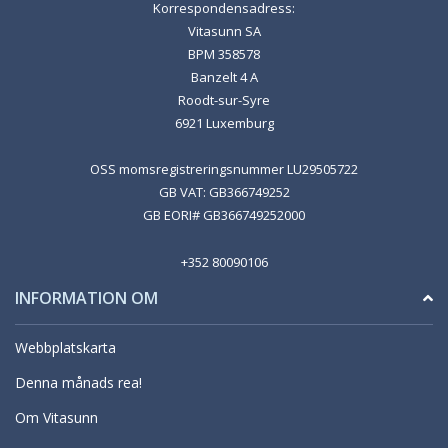
Korrespondensadress:
Vitasunn SA
BPM 358578
Banzelt 4 A
Roodt-sur-Syre
6921 Luxemburg
OSS momsregistreringsnummer LU29505722
GB VAT: GB366749252
GB EORI# GB366749252000
+352 80090106
INFORMATION OM
Webbplatskarta
Denna månads rea!
Om Vitasunn