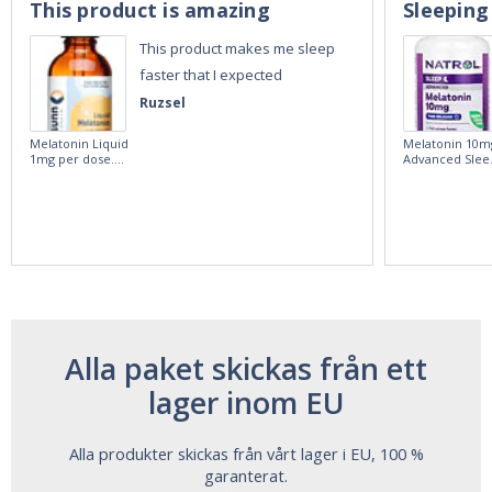
This product is amazing
Sleeping
This product makes me sleep
faster that I expected
Ruzsel
Melatonin Liquid
Melatonin 10m
1mg per dose.
Advanced Slee
60ml Bottle by
60 Tablets by
Vitasunn -Fast
Natrol -
Acting Sleep
Maximum
Aide | No Sugar,
Strength!
and Alcohol
Free!
Alla paket skickas från ett
lager inom EU
Alla produkter skickas från vårt lager i EU, 100 %
garanterat.