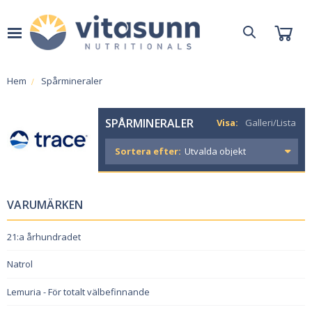
Hem
Spårmineraler
SPÅRMINERALER
Visa:
Galleri/Lista
Sortera efter:
VARUMÄRKEN
21:a århundradet
Natrol
Lemuria - För totalt välbefinnande