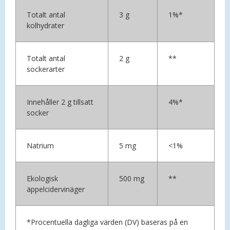
Totalt antal
3 g
1%*
kolhydrater
Totalt antal
2 g
**
sockerarter
Innehåller 2 g tillsatt
4%*
socker
Natrium
5 mg
<1%
Ekologisk
500 mg
**
äppelcidervinäger
*Procentuella dagliga värden (DV) baseras på en