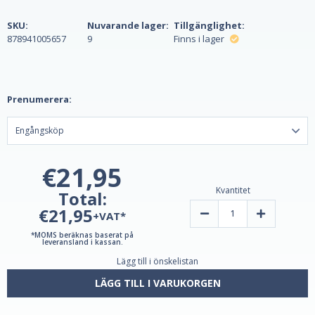
SKU:
Nuvarande lager:
Tillgänglighet:
878941005657
9
Finns i lager
Prenumerera:
€21,95
Kvantitet
Total:
€21,95
Minska
Öka
+VAT*
mängden
mängden
Äppelcidervinäger
äppelcidervi
*MOMS beräknas baserat på
Gummies,
gummier,
leveransland i kassan.
Jordgubbsmelon,
smak
Lägg till i önskelistan
500
av
mg,
jordgubbsme
60
500
LÄGG TILL I VARUKORGEN
Gummies
mg,
av
60
Trace
gummier