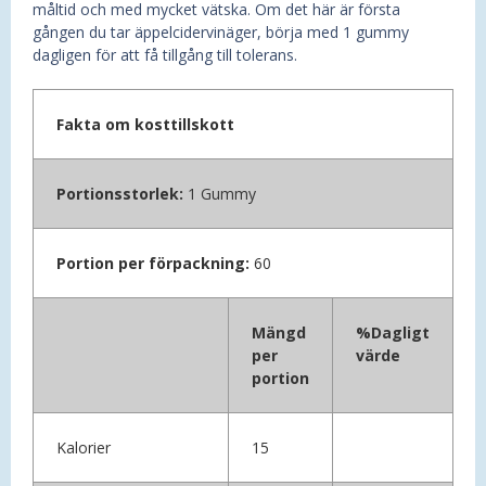
måltid och med mycket vätska. Om det här är första
gången du tar äppelcidervinäger, börja med 1 gummy
dagligen för att få tillgång till tolerans.
Fakta om kosttillskott
Portionsstorlek:
1 Gummy
Portion per förpackning:
60
Mängd
%Dagligt
per
värde
portion
Kalorier
15