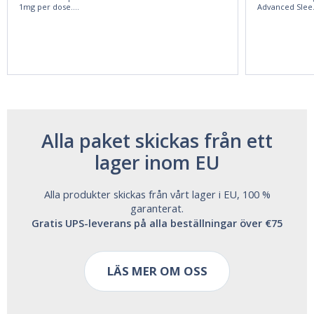
1mg per dose.
Advanced Slee
60ml Bottle by
60 Tablets by
Vitasunn -Fast
Natrol -
Acting Sleep
Maximum
Aide | No Sugar,
Strength!
and Alcohol
Free!
Alla paket skickas från ett
lager inom EU
Alla produkter skickas från vårt lager i EU, 100 %
garanterat.
Gratis UPS-leverans på alla beställningar över €75
LÄS MER OM OSS