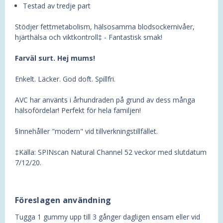
Testad av tredje part
Stödjer fettmetabolism, hälsosamma blodsockernivåer,
hjärthälsa och viktkontroll‡ - Fantastisk smak!
Farväl surt. Hej mums!
Enkelt. Läcker. God doft. Spillfri.
AVC har använts i århundraden på grund av dess många
hälsofördelar! Perfekt för hela familjen!
§Innehåller "modern" vid tillverkningstillfället.
‡Källa: SPINscan Natural Channel 52 veckor med slutdatum
7/12/20.
Föreslagen användning
Tugga 1 gummy upp till 3 gånger dagligen ensam eller vid