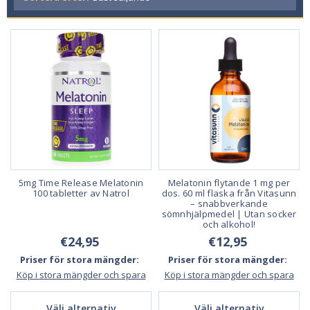
5mg Time Release Melatonin
Melatonin flytande 1 mg per
100 tabletter av Natrol
dos. 60 ml flaska från Vitasunn
– snabbverkande
sömnhjälpmedel | Utan socker
och alkohol!
€24,95
€12,95
Priser för stora mängder:
Priser för stora mängder:
Köp i stora mängder och spara
Köp i stora mängder och spara
Välj alternativ
Välj alternativ