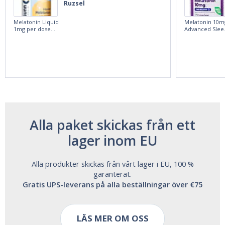
Ruzsel
Melatonin Liquid
Melatonin 10m
1mg per dose.
Advanced Slee
60ml Bottle by
60 Tablets by
Vitasunn -Fast
Natrol -
Acting Sleep
Maximum
Aide | No Sugar,
Strength!
and Alcohol
Free!
Alla paket skickas från ett
lager inom EU
Alla produkter skickas från vårt lager i EU, 100 %
garanterat.
Gratis UPS-leverans på alla beställningar över €75
LÄS MER OM OSS