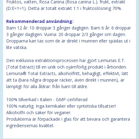
Fruktos, vatten, Rosa Canina (Rosa canina L.). frukt, extrakt
(D:E=1=1). Detta är totalt extrakt 1:1 i fruktoslösning 70%.
Rekommenderad användning:
Barn 12 år: 10 droppar 3 gånger dagligen. Barn 6 år: 6 droppar
3 gånger dagligen. Vuxna: 20 droppar 2/3 gånger om dagen.
Dropparna kan tas som de är direkt i munnen eller spädas ut i
lite vätska.
Den exklusiva extraktionsprocessen har gjort Lemurias E.T.
(Total Extract) till en unik och ojämförlig produkt i årtionden.
Lemuria® Total Extracts, alkoholfritt, behagligt, effektivt, lätt
att ta (bara några droppar räcker, även direkt i munnen), är
lämpligt för alla åldrar: från barn till äldre.
100% tillverkad i Italien - GMP-certifierad
100% naturlig. Inga kemikalier eller syntetiska tillsatser!
Alkoholfri och säker för veganer.
Produkterna är förpackade i glas för att bevara och garantera
ingrediensernas kvalitet.