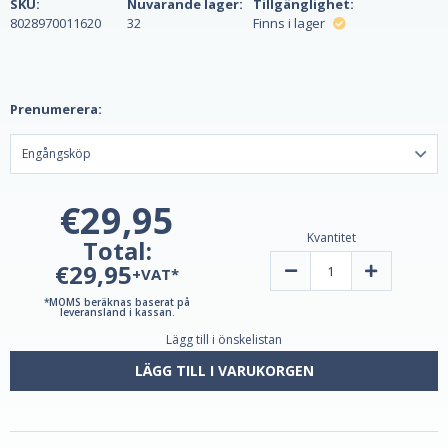
SKU:
Nuvarande lager:
Tillgänglighet:
8028970011620
32
Finns i lager
Prenumerera:
€29,95
Kvantitet
Total:
€29,95
Minska
Öka
+VAT*
kvantiteten
kvantiteten
av
av
*MOMS beräknas baserat på
Rose
Rose
leveransland i kassan.
Hips
Hips
Lägg till i önskelistan
Extract
Extract
100ml
100ml
av
av
LÄGG TILL I VARUKORGEN
Lemuria
Lemuria
-
-
Vegan
Vegan
Safe!
Safe!