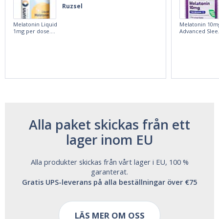
Ruzsel
Melatonin Liquid
Melatonin 10m
1mg per dose.
Advanced Slee
60ml Bottle by
60 Tablets by
Vitasunn -Fast
Natrol -
Acting Sleep
Maximum
Aide | No Sugar,
Strength!
and Alcohol
Free!
Alla paket skickas från ett
lager inom EU
Alla produkter skickas från vårt lager i EU, 100 %
garanterat.
Gratis UPS-leverans på alla beställningar över €75
LÄS MER OM OSS