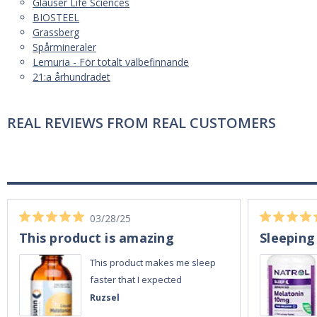
Glauser Life Sciences
BIOSTEEL
Grassberg
Spårmineraler
Lemuria - För totalt välbefinnande
21:a århundradet
REAL REVIEWS FROM REAL CUSTOMERS
03/28/25
This product is amazing
Sleeping
This product makes me sleep
faster that I expected
Ruzsel