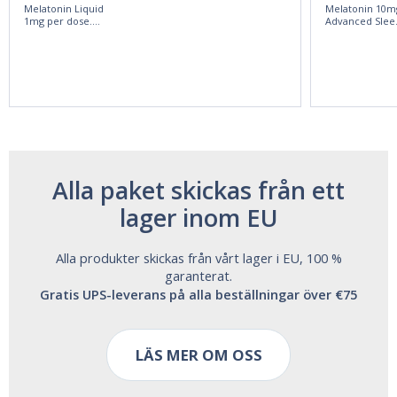
Melatonin Liquid
Melatonin 10m
1mg per dose.
Advanced Slee
60ml Bottle by
60 Tablets by
Vitasunn -Fast
Natrol -
Acting Sleep
Maximum
Aide | No Sugar,
Strength!
and Alcohol
Free!
Alla paket skickas från ett
lager inom EU
Alla produkter skickas från vårt lager i EU, 100 %
garanterat.
Gratis UPS-leverans på alla beställningar över €75
LÄS MER OM OSS