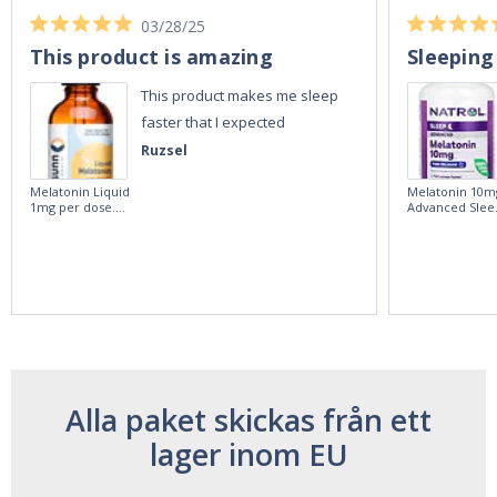
03/28/25
This product is amazing
Sleeping
This product makes me sleep
faster that I expected
Ruzsel
Melatonin Liquid
Melatonin 10m
1mg per dose.
Advanced Slee
60ml Bottle by
60 Tablets by
Vitasunn -Fast
Natrol -
Acting Sleep
Maximum
Aide | No Sugar,
Strength!
and Alcohol
Free!
Alla paket skickas från ett
lager inom EU