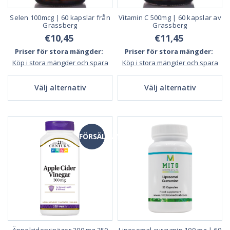
Selen 100mcg | 60 kapslar från
Vitamin C 500mg | 60 kapslar av
Grassberg
Grassberg
€10,45
€11,45
Priser för stora mängder:
Priser för stora mängder:
Köp i stora mängder och spara
Köp i stora mängder och spara
Välj alternativ
Välj alternativ
FÖRSÄLJNING
Äppelcidervinäger 300 mg 250
Liposomal curcumin 100 mg | 60