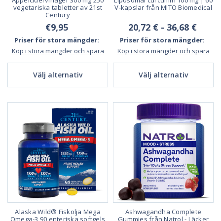
vegetariska tabletter av 21st
V-kapslar från MITO Biomedical
Century
€9,95
20,72 € - 36,68 €
Priser för stora mängder:
Priser för stora mängder:
Köp i stora mängder och spara
Köp i stora mängder och spara
Välj alternativ
Välj alternativ
Alaska Wild® Fiskolja Mega
Ashwagandha Complete
Omega-3 90 enteriska softgels
Gummies från Natrol - Läcker