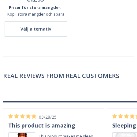
Priser för stora mängder:
Köp i stora mängder och spara
Välj alternativ
REAL REVIEWS FROM REAL CUSTOMERS
03/28/25
This product is amazing
Sleeping
This product makes me sleep