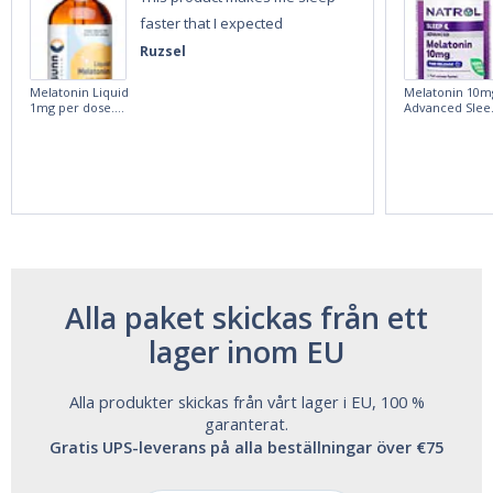
faster that I expected
Ruzsel
Melatonin Liquid
Melatonin 10m
1mg per dose.
Advanced Slee
60ml Bottle by
60 Tablets by
Vitasunn -Fast
Natrol -
Acting Sleep
Maximum
Aide | No Sugar,
Strength!
and Alcohol
Free!
Alla paket skickas från ett
lager inom EU
Alla produkter skickas från vårt lager i EU, 100 %
garanterat.
Gratis UPS-leverans på alla beställningar över €75