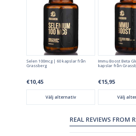
mg, 60
Selen 100mcg | 60 kapslar från
Immu Boost Beta Gl
n 21st
Grassberg
kapslar från Grass
€10,45
€15,95
tiv
Välj alternativ
Välj alte
REAL REVIEWS FROM 