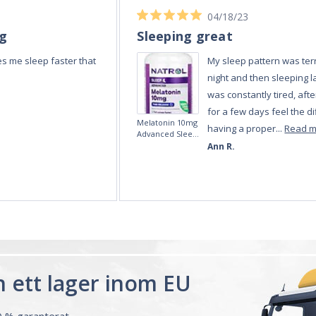
04/18/23
ng
Sleeping great
s me sleep faster that
My sleep pattern was terr
night and then sleeping la
was constantly tired, afte
for a few days feel the di
Melatonin 10mg
having a proper...
Read 
Advanced Sleep
60 Tablets by
Ann R.
Natrol -
Maximum
Strength!
ån ett lager inom EU