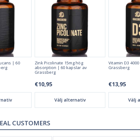
ucans | 60
Zink Picolinate 15mg hög
Vitamin D3 4000 
berg
absorption | 60 kapslar av
Grassberg
Grassberg
€10,95
€13,95
rnativ
Välj alternativ
Välj 
REAL CUSTOMERS