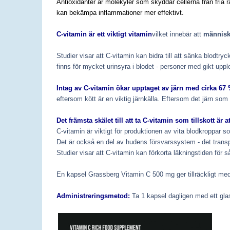
Antioxidanter är molekyler som skyddar cellerna från fria 
kan bekämpa inflammationer mer effektivt.
C-vitamin är ett viktigt vitamin
vilket innebär att
människo
Studier visar att C-vitamin kan bidra till att sänka blodtryc
finns för mycket urinsyra i blodet - personer med gikt up
Intag av C-vitamin ökar upptaget av järn med cirka 67 
eftersom kött är en viktig järnkälla. Eftersom det järn som f
Det främsta skälet till att ta C-vitamin som tillskott är
C-vitamin är viktigt för produktionen av vita blodkroppar s
Det är också en del av hudens försvarssystem - det transport
Studier visar att C-vitamin kan förkorta läkningstiden för så
En kapsel Grassberg Vitamin C 500 mg ger tillräckligt med 
Administreringsmetod:
Ta 1 kapsel dagligen med ett gla