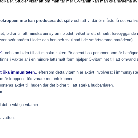
radikaler. Studier visar att om man tar mer C-vitamin kan man öka nivåerna av 
kroppen inte kan producera det själv
och att vi därför måste få det via li
ket,
bidrar till att minska urinsyran i blodet, vilket är ett utmärkt förebyggande
plever svår smärta i leder och ben och svullnad i de smärtsamma områdena).
%.
och kan bidra till att minska risken för anemi hos personer som är benägna a
inns i växter är i en mindre lättsmält form hjälper C-vitaminet till att omvandla
 att öka immuniteten.
, eftersom detta vitamin är aktivt involverat i immunsyst
om är kroppens försvarare mot infektioner.
eras aktivt till huden där det bidrar till att stärka hudbarriären.
r.
detta viktiga vitamin.
s vatten.