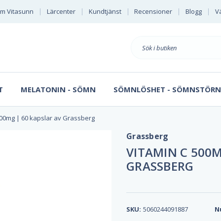
m Vitasunn
Lärcenter
Kundtjänst
Recensioner
Blogg
Vä
Sök
på
T
MELATONIN - SÖMN
SÖMNLÖSHET - SÖMNSTÖRN
500mg | 60 kapslar av Grassberg
Grassberg
VITAMIN C 500M
GRASSBERG
SKU:
5060244091887
N