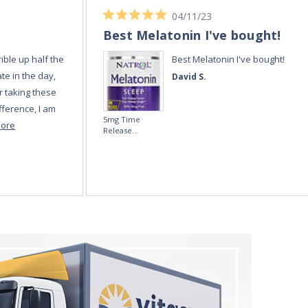
04/11/23
Best Melatonin I've bought!
ible up half the
Best Melatonin I've bought!
te in the day,
David S.
r taking these
fference, I am
5mg Time
more
Release
Melatonin 100
tablets by Natrol