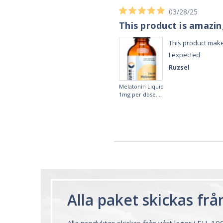
03/28/25
This product is amazi
This product make
I expected
Ruzsel
Melatonin Liquid
1mg per dose.
60ml Bottle by
Vitasunn -Fast
Acting Sleep
Aide | No Sugar,
and Alcohol
Free!
Alla paket skickas fr