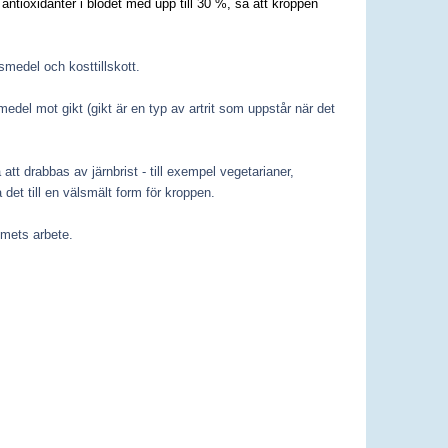
antioxidanter i blodet med upp till 30 %, så att kroppen
vsmedel och kosttillskott.
 medel mot gikt (gikt är en typ av artrit som uppstår när det
tt drabbas av järnbrist - till exempel vegetarianer,
 det till en välsmält form för kroppen.
emets arbete.