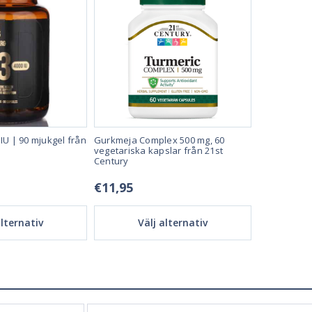
IU | 90 mjukgel från
Gurkmeja Complex 500 mg, 60
Selen 100mc
vegetariska kapslar från 21st
Grassberg
Century
€11,95
€10,45
alternativ
Välj alternativ
Vä