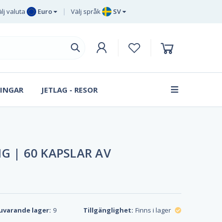
lj valuta
Euro
Välj språk
SV
Euro
EN
Brittiska
DE
pund sterling
SV
Svenska
DA
kronor
INGAR
JETLAG - RESOR
FR
Danska
kronan
G | 60 KAPSLAR AV
uvarande lager:
9
Tillgänglighet:
Finns i lager