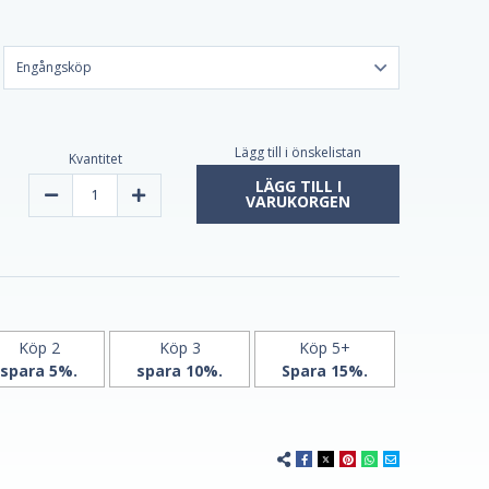
Lägg till i önskelistan
Kvantitet
LÄGG TILL I
Minska
Öka
VARUKORGEN
mängden
mängden
C-
C-
vitamin
vitamin
500
500
mg
mg
|
|
60
60
kapslar
kapslar
av
av
Grassberg
Grassberg
Köp 2
Köp 3
Köp 5+
spara 5%.
spara 10%.
Spara 15%.