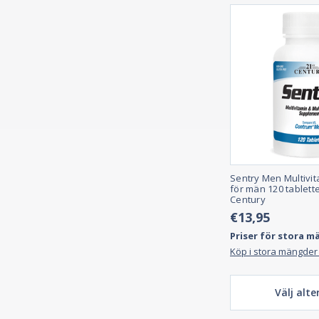
Sentry Men Multivit
för män 120 tablette
Century
€13,95
Priser för stora m
Köp i stora mängder
Välj alte