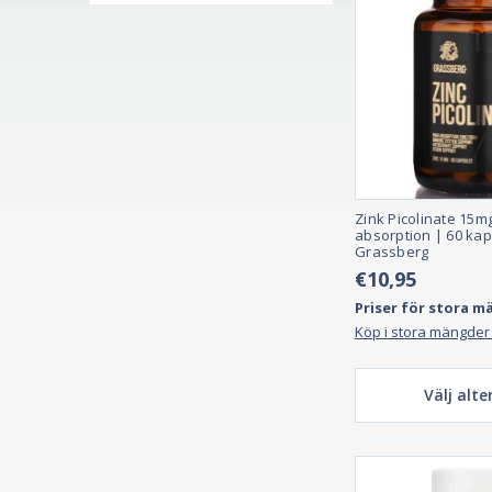
Zink Picolinate 15m
absorption | 60 kap
Grassberg
€10,95
Priser för stora m
Köp i stora mängder
Välj alte