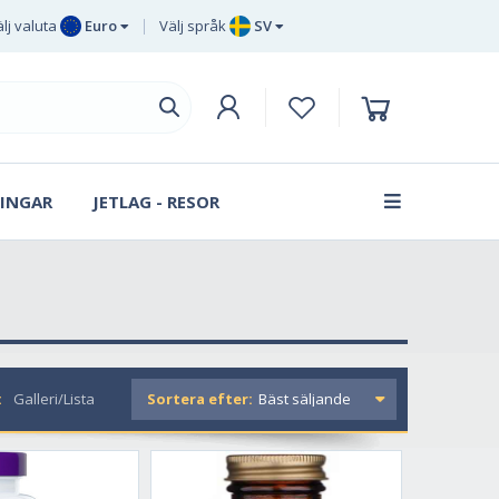
lj valuta
Euro
Välj språk
SV
Euro
EN
Brittiska
DE
pund sterling
SV
Svenska
DA
kronor
INGAR
JETLAG - RESOR
FR
Danska
kronan
:
Galleri/Lista
Sortera efter: