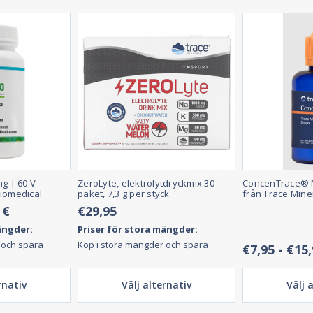
g | 60 V-
ZeroLyte, elektrolytdryckmix 30
ConcenTrace® 
Biomedical
paket, 7,3 g per styck
från Trace Mine
 €
€29,95
ängder:
Priser för stora mängder:
 och spara
Köp i stora mängder och spara
€7,95 - €15
rnativ
Välj alternativ
Välj 