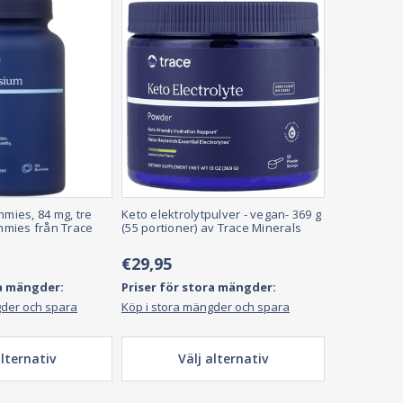
ies, 84 mg, tre
Keto elektrolytpulver - vegan- 369 g
mies från Trace
(55 portioner) av Trace Minerals
€29,95
ra mängder:
Priser för stora mängder:
gder och spara
Köp i stora mängder och spara
alternativ
Välj alternativ