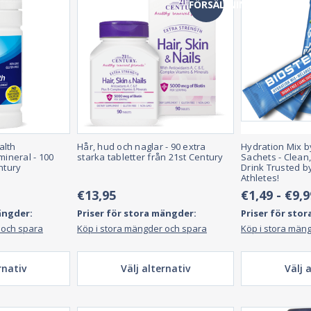
FÖRSÄLJNING
alth
Hår, hud och naglar - 90 extra
Hydration Mix b
mineral - 100
starka tabletter från 21st Century
Sachets - Clean,
ntury
Drink Trusted b
Athletes!
€13,95
€1,49 - €9,9
ängder:
Priser för stora mängder:
Priser för sto
 och spara
Köp i stora mängder och spara
Köp i stora män
rnativ
Välj alternativ
Välj 