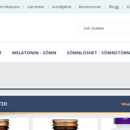
m Vitasunn
Lärcenter
Kundtjänst
Recensioner
Blogg
Vä
Sök
på
T
MELATONIN - SÖMN
SÖMNLÖSHET - SÖMNSTÖRN
ER:
Visa