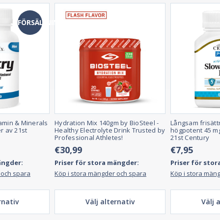
FÖRSÄLJNING
amin & Minerals
Hydration Mix 140gm by BioSteel -
Långsam frisättn
r av 21st
Healthy Electrolyte Drink Trusted by
högpotent 45 mg,
Professional Athletes!
21st Century
€30,99
€7,95
ängder:
Priser för stora mängder:
Priser för sto
 och spara
Köp i stora mängder och spara
Köp i stora män
rnativ
Välj alternativ
Välj 