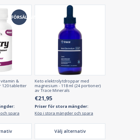
FÖRSÄLJNING
vitamin &
Keto elektrolytdroppar med
 120 tabletter
magnesium - 118 ml (24 portioner)
av Trace Minerals
€21,95
ängder:
Priser för stora mängder:
 och spara
Köp i stora mängder och spara
rnativ
Välj alternativ