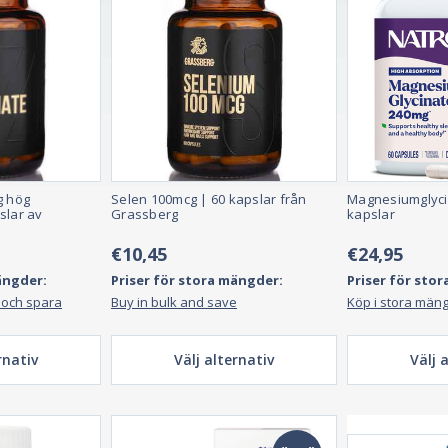
g hög
Selen 100mcg | 60 kapslar från
Magnesiumglyci
slar av
Grassberg
kapslar
€10,45
€24,95
ängder:
Priser för stora mängder:
Priser för sto
 och spara
Buy in bulk and save
Köp i stora män
rnativ
Välj alternativ
Välj 