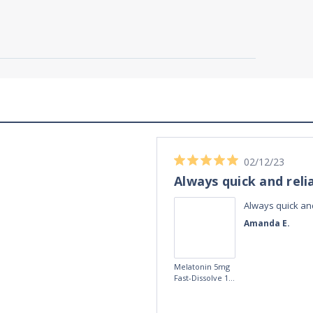
02/12/23
Always quick and reli
Always quick and
Amanda E.
Melatonin 5mg
Fast-Dissolve 180
Vegan Lozenges
by Vitasunn