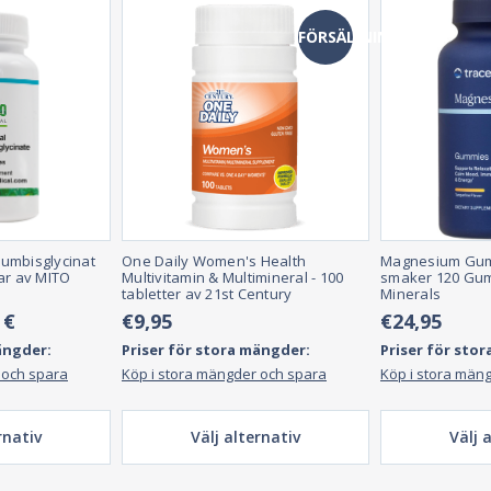
FÖRSÄLJNING
umbisglycinat
One Daily Women's Health
Magnesium Gumm
ar av MITO
Multivitamin & Multimineral - 100
smaker 120 Gum
tabletter av 21st Century
Minerals
 €
€9,95
€24,95
ängder:
Priser för stora mängder:
Priser för sto
 och spara
Köp i stora mängder och spara
Köp i stora män
rnativ
Välj alternativ
Välj 