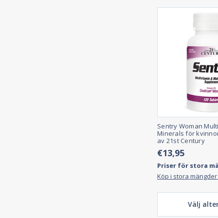
Sentry Woman Multi
Minerals för kvinnor
av 21st Century
€13,95
Priser för stora m
Köp i stora mängder
Välj alte