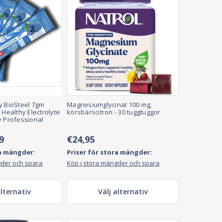
y BioSteel 7gm
Magnesiumglycinat 100 mg,
 Healthy Electrolyte
körsbärscitron - 30 tuggtuggor
y Professional
9
€24,95
ra mängder:
Priser för stora mängder:
gder och spara
Köp i stora mängder och spara
alternativ
Välj alternativ