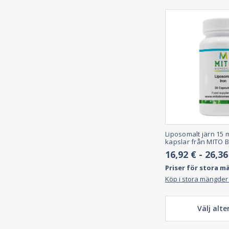
Liposomalt järn 15 m
kapslar från MITO 
16,92 € - 26,36
Priser för stora m
Köp i stora mängder
Välj alte