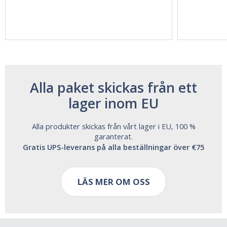
Vitasunn -Fast
Natrol -
Acting Sleep
Maximum
Aide | No Sugar,
Strength!
and Alcohol
Free!
Alla paket skickas från ett
lager inom EU
Alla produkter skickas från vårt lager i EU, 100 %
garanterat.
Gratis UPS-leverans på alla beställningar över €75
LÄS MER OM OSS