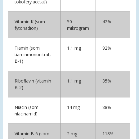
tokoferylacetat)
Vitamin K (som
50
42%
fytonadion)
mikrogram
Tiamin (som
1,1 mg
92%
tiaminmononitrat,
B-1)
Riboflavin (vitamin
1,1 mg
85%
B-2)
Niacin (som
14 mg
88%
niacinamid)
Vitamin B-6 (som
2 mg
118%