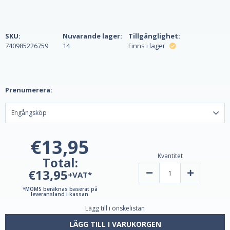
SKU:
Nuvarande lager:
Tillgänglighet:
740985226759
14
Finns i lager
Prenumerera:
€13,95
Kvantitet
Total:
€13,95
Minska
Öka
+VAT*
kvantiteten
kvantiteten
av
av
*MOMS beräknas baserat på
Sentry
Sentry
leveransland i kassan.
Woman
Woman
Lägg till i önskelistan
Multivitamin
Multivitamin
&
&
Minerals
Minerals
LÄGG TILL I VARUKORGEN