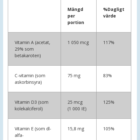
Mängd
%Dagligt
per
värde
portion
Vitamin A (acetat,
1 050 mcg
117%
29% som
betakaroten)
C-vitamin (som
75 mg
83%
askorbinsyra)
Vitamin D3 (som
25 mcg
125%
kolekalciferol)
(1 000 IE)
Vitamin E (som dl-
15,8 mg
105%
alfa-