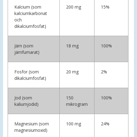
Kalcium (som
200 mg
15%
kalciumkarbonat
och
dikalciumfosfat)
Järn (som
18 mg
100%
järnfumarat)
Fosfor (som
20 mg
2%
dikalciumfosfat)
Jod (som
150
100%
kaliumjodid)
mikrogram
Magnesium (som
100 mg
24%
magnesiumoxid)