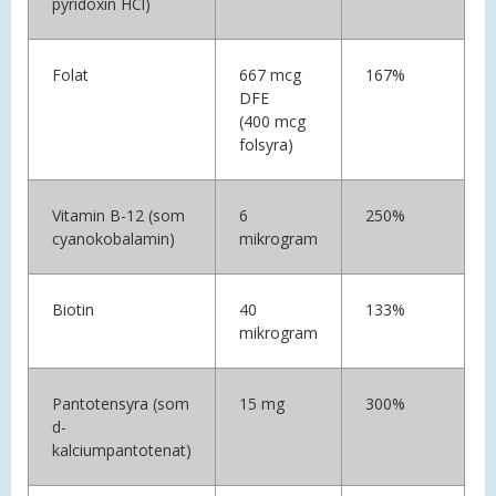
pyridoxin HCl)
Folat
667 mcg
167%
DFE
(400 mcg
folsyra)
Vitamin B-12 (som
6
250%
cyanokobalamin)
mikrogram
Biotin
40
133%
mikrogram
Pantotensyra (som
15 mg
300%
d-
kalciumpantotenat)