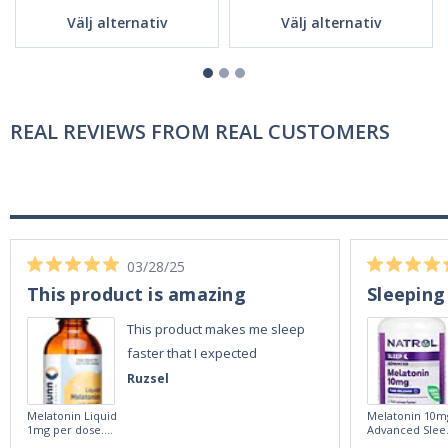
Välj alternativ
Välj alternativ
REAL REVIEWS FROM REAL CUSTOMERS
03/28/25
This product is amazing
Sleeping
This product makes me sleep
faster that I expected
Ruzsel
Melatonin Liquid
Melatonin 10m
1mg per dose.
Advanced Slee
60ml Bottle by
60 Tablets by