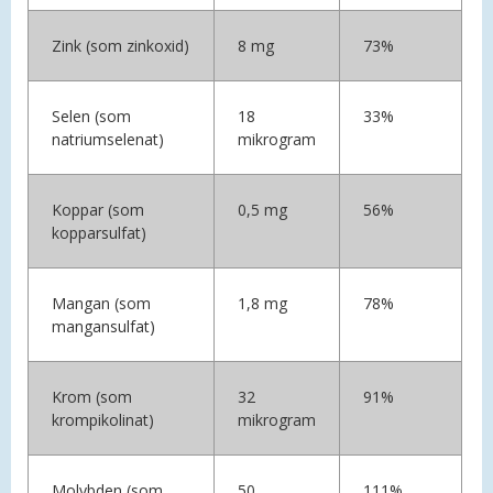
Zink (som zinkoxid)
8 mg
73%
Selen (som
18
33%
natriumselenat)
mikrogram
Koppar (som
0,5 mg
56%
kopparsulfat)
Mangan (som
1,8 mg
78%
mangansulfat)
Krom (som
32
91%
krompikolinat)
mikrogram
Molybden (som
50
111%