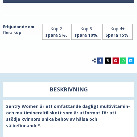
för
för
kvinnor
kvinnor
120
120
tabletter
tabletter
av
av
21st
21st
Century
Century
Erbjudande om
Köp 2
Köp 3
Köp 4+
flera köp:
spara 5%.
spara 10%.
Spara 15%.
BESKRIVNING
Sentry Women är ett omfattande dagligt multivitamin-
och multimineraltillskott som är utformat för att
stödja kvinnors unika behov av hälsa och
välbefinnande*.