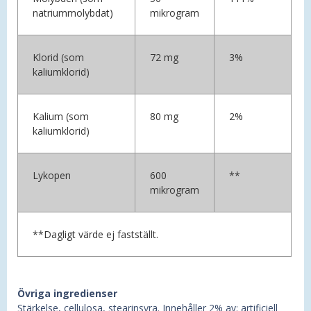
natriummolybdat)
mikrogram
Klorid (som
72 mg
3%
kaliumklorid)
Kalium (som
80 mg
2%
kaliumklorid)
Lykopen
600
**
mikrogram
**Dagligt värde ej fastställt.
Övriga ingredienser
Stärkelse, cellulosa, stearinsyra. Innehåller 2% av: artificiell