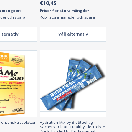
€10,45
ra mängder:
Priser för stora mängder:
gder och spara
Köp i stora mängder och spara
alternativ
Välj alternativ
enteriska tabletter
Hydration Mix by BioSteel 7gm
Sachets - Clean, Healthy Electrolyte
Drink Trusted by Professional