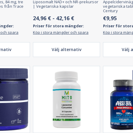
, 84 mg, tre
Liposomalt NAD+ och NR-prekursor
Äppelcidervinäg
s från Trace
| Vegetariska kapslar
vegetariska tabl
Century
24,96 € - 42,16 €
€9,95
ängder:
Priser för stora mängder:
Priser för sto
 och spara
Köp i stora mängder och spara
Köp i stora män
rnativ
Välj alternativ
Välj 