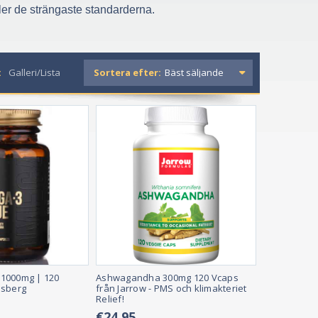
yller de strängaste standarderna.
:
Galleri/Lista
Sortera efter:
1000mg | 120
Ashwagandha 300mg 120 Vcaps
ssberg
från Jarrow - PMS och klimakteriet
Relief!
€24,95