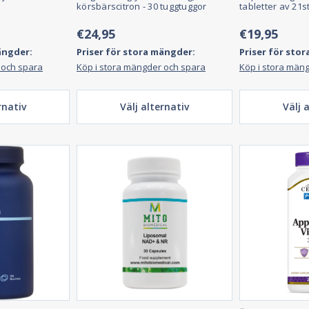
körsbärscitron - 30 tuggtuggor
tabletter av 21s
€24,95
€19,95
ängder:
Priser för stora mängder:
Priser för sto
 och spara
Köp i stora mängder och spara
Köp i stora män
rnativ
Välj alternativ
Välj 