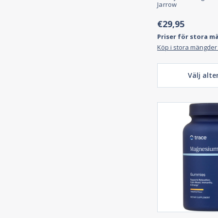
Jarrow
€29,95
Priser för stora m
Köp i stora mängder
Välj alte