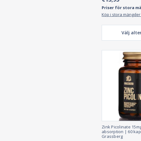
Priser för stora m
Köp i stora mängder
Välj alte
Zink Picolinate 15m
absorption | 60 kap
Grassberg