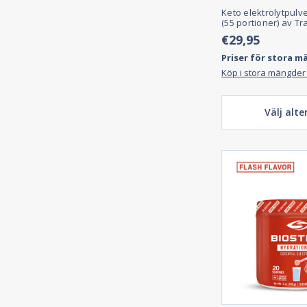
Keto elektrolytpulve
(55 portioner) av Tr
€29,95
Priser för stora m
Köp i stora mängder
Välj alte