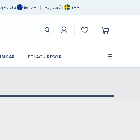
lj valuta
Euro
Välj språk
SV
Euro
EN
Brittiska
DE
pund sterling
SV
Svenska
DA
kronor
INGAR
JETLAG - RESOR
FR
Danska
kronan