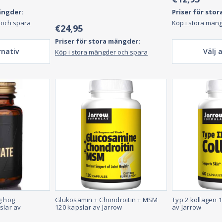
ängder:
Priser för sto
 och spara
Köp i stora män
€24,95
Priser för stora mängder:
rnativ
Välj 
Köp i stora mängder och spara
g hög
Glukosamin + Chondroitin + MSM
Typ 2 kollagen 
slar av
120 kapslar av Jarrow
av Jarrow