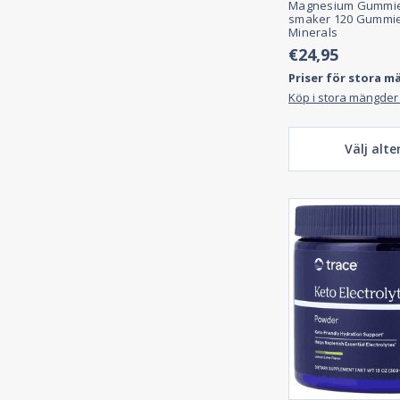
Magnesium Gummies
smaker 120 Gummie
Minerals
€24,95
Priser för stora m
Köp i stora mängder
Välj alte