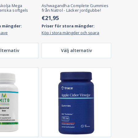
skolja Mega
Ashwagandha Complete Gummies
riska softgels
från Natrol - Läcker jordgubbe!
€21,95
ra mängder:
Priser för stora mängder:
save
Köp i stora mängder och spara
alternativ
Välj alternativ