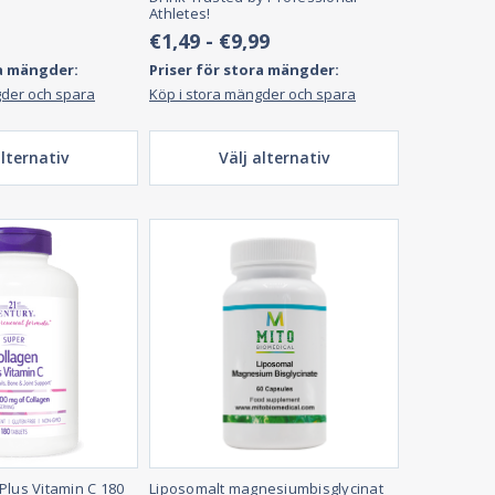
Athletes!
€1,49 - €9,99
ra mängder:
Priser för stora mängder:
gder och spara
Köp i stora mängder och spara
alternativ
Välj alternativ
Plus Vitamin C 180
Liposomalt magnesiumbisglycinat