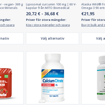
r - vegan- 369 g
Liposomal curcumin 100 mg | 60 V-
Alaska Wild® Fi
ace Minerals
kapslar från MITO Biomedical
Omega-3 90 ente
20,72 € - 36,68 €
€21,95
ängder:
Priser för stora mängder:
Priser för sto
 och spara
Köp i stora mängder och spara
Buy in bulk and 
rnativ
Välj alternativ
Välj 