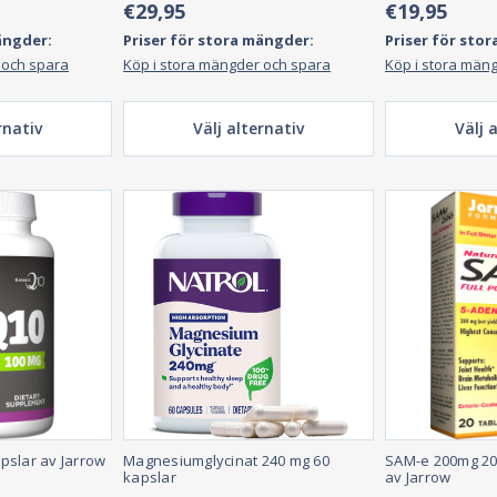
€29,95
€19,95
ängder:
Priser för stora mängder:
Priser för sto
 och spara
Köp i stora mängder och spara
Köp i stora män
rnativ
Välj alternativ
Välj 
pslar av Jarrow
Magnesiumglycinat 240 mg 60
SAM-e 200mg 20 
kapslar
av Jarrow