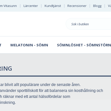
m Vitasunn
Lärcenter
Kundtjänst
Recensioner
Blogg
Vä
Sök
på
T
MELATONIN - SÖMN
SÖMNLÖSHET - SÖMNSTÖRN
RING
har blivit allt populärare under de senaste åren.
vänder sporttillskott för att balansera sin kosthållning och
h räknar med ett antal hälsofördelar som
inskning.