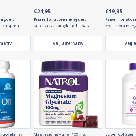
€24,95
€19,95
ängder:
Priser för stora mängder:
Priser för sto
 och spara
Köp i stora mängder och spara
Köp i stora män
rnativ
Välj alternativ
Välj 
mjukdelar av
Magnesiumglycinat 100 mg,
Super Collagen 