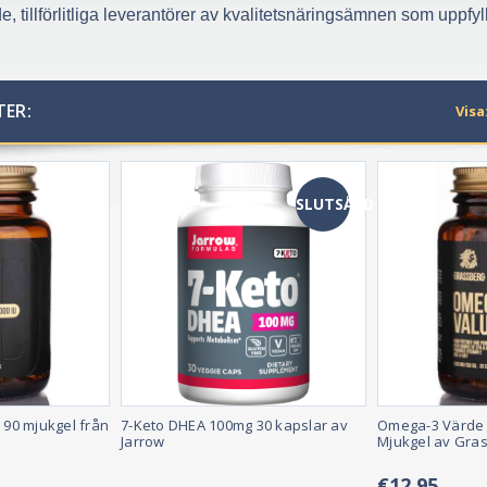
ade, tillförlitliga leverantörer av kvalitetsnäringsämnen som uppf
ER:
Visa
SLUTSÅLD
 90 mjukgel från
7-Keto DHEA 100mg 30 kapslar av
Omega-3 Värde 
Jarrow
Mjukgel av Gra
€12,95