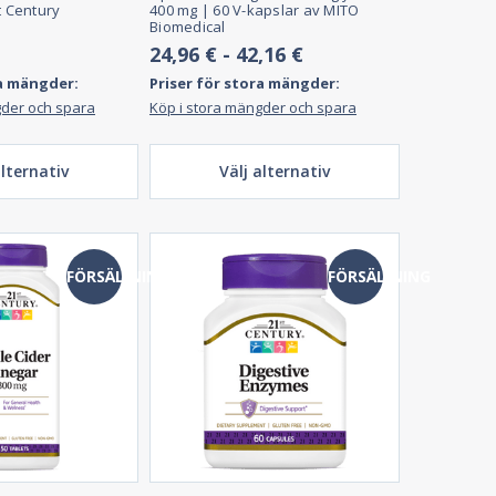
t Century
400 mg | 60 V-kapslar av MITO
Biomedical
24,96 € - 42,16 €
ra mängder:
Priser för stora mängder:
gder och spara
Köp i stora mängder och spara
alternativ
Välj alternativ
FÖRSÄLJNING
FÖRSÄLJNING