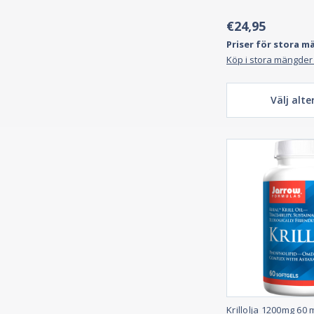
€24,95
Priser för stora m
Köp i stora mängder
Välj alte
Krillolja 1200mg 60 