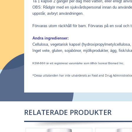
Ta 1 kapsel 2 gånger per dag med vatten, eller enligt anvis
OBS: Rådgör med en sjukvårdspersonal innan du använder den
uppstår, avbryt användningen.
Förvaras utom räckhåll för barn.
Förvaras på en sval och to
Andra ingredienser:
Cellulosa, vegetarisk kapsel (hydroxipropylmetylcellulosa,
Inget vete, gluten, sojabönor, mjölkprodukter, ägg, fisk/skal
KSM-66® är ett registrerat varumärke som tillhör Ixoreal Biomed Inc.
*Dessa uttalanden har inte utvärderats av Food and Drug Administration
RELATERADE PRODUKTER