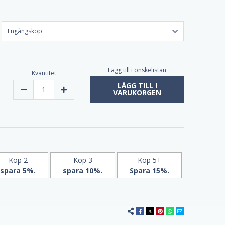
Lägg till i önskelistan
Kvantitet
LÄGG TILL I
Minska
Öka
VARUKORGEN
kvantiteten
kvantiteten
av
av
Ashwagandha
Ashwagandha
300
300
mg
mg
120
120
Vcaps
Vcaps
av
av
Jarrow
Jarrow
-
-
Köp 2
Köp 3
Köp 5+
PMS
PMS
spara 5%.
spara 10%.
Spara 15%.
och
och
klimakterielindring!
klimakterielindring!