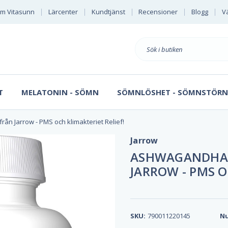
m Vitasunn
Lärcenter
Kundtjänst
Recensioner
Blogg
Vä
Sök
på
T
MELATONIN - SÖMN
SÖMNLÖSHET - SÖMNSTÖRN
n Jarrow - PMS och klimakteriet Relief!
Jarrow
ASHWAGANDHA 
JARROW - PMS O
SKU:
790011220145
Nu