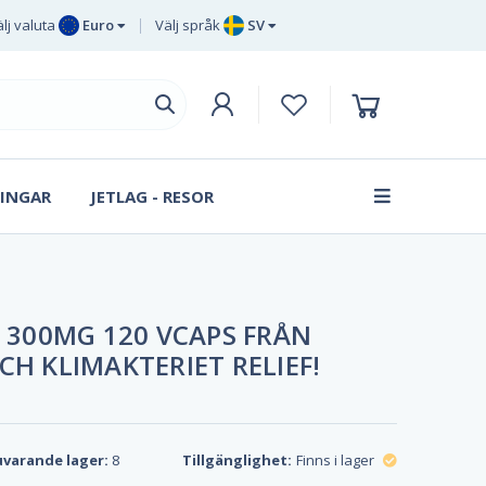
lj valuta
Euro
Välj språk
SV
Euro
EN
Brittiska
DE
pund sterling
SV
Svenska
DA
kronor
INGAR
JETLAG - RESOR
FR
Danska
kronan
300MG 120 VCAPS FRÅN
CH KLIMAKTERIET RELIEF!
varande lager:
8
Tillgänglighet:
Finns i lager