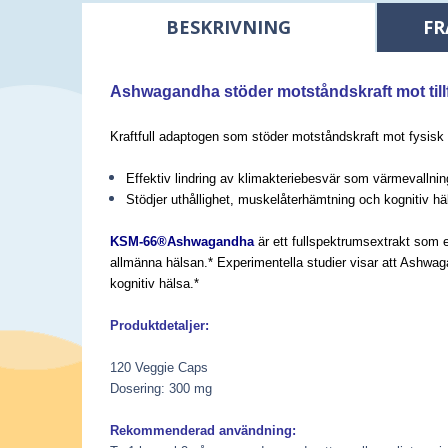
BESKRIVNING
FR
Ashwagandha stöder motståndskraft mot tillfä
Kraftfull
adaptogen som stöder motståndskraft mot fysisk 
Effektiv lindring av klimakteriebesvär som värmevallni
Stödjer uthållighet, muskelåterhämtning och kognitiv hä
KSM-66®
Ashwagandha
är ett fullspektrumsextrakt som 
allmänna hälsan.* Experimentella studier visar att Ashwa
kognitiv hälsa.*
Produktdetaljer:
120 Veggie Caps
Dosering: 300 mg
Rekommenderad användning: