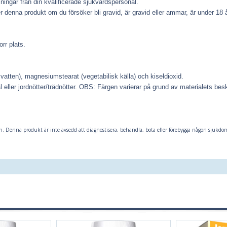
ningar från din kvalificerade sjukvårdspersonal.
na produkt om du försöker bli gravid, är gravid eller ammar, är under 18 år 
rr plats.
 vatten), magnesiumstearat (vegetabilisk källa) och kiseldioxid.
 eller jordnötter/trädnötter.
OBS: Färgen varierar på grund av materialets bes
. Denna produkt är inte avsedd att diagnostisera, behandla, bota eller förebygga någon sjukdo