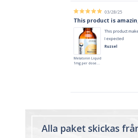
02/28/23
Works really well
It works really well, I use it every night
before bed and I sleep so well and so
fast. I really recommend it.
Lougein A.
Melatonin
tablets 3mg 240
by Natrol
Alla paket skickas fr