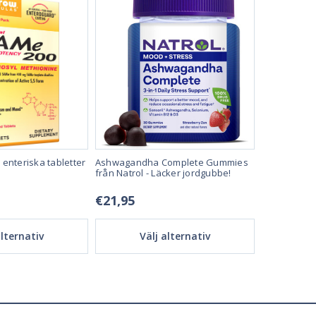
enteriska tabletter
Ashwagandha Complete Gummies
Co-Q10 100m
från Natrol - Läcker jordgubbe!
€21,95
€24,95
alternativ
Välj alternativ
Vä