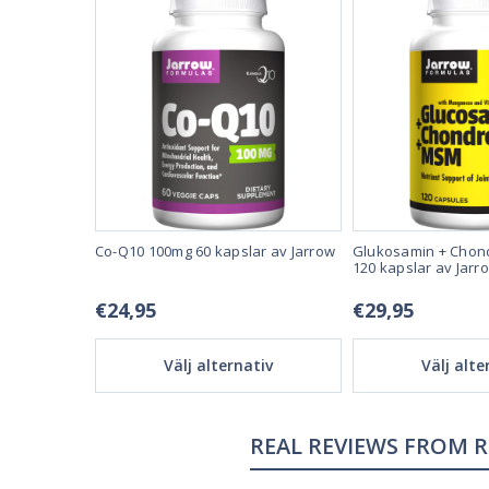
e Gummies
Co-Q10 100mg 60 kapslar av Jarrow
Glukosamin + Chond
rdgubbe!
120 kapslar av Jarr
€24,95
€29,95
tiv
Välj alternativ
Välj alte