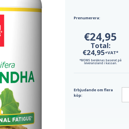
Prenumerera:
€24,95
Total:
€24,95
+VAT*
*MOMS beräknas baserat på
leveransland i kassan.
Erbjudande om flera
köp: