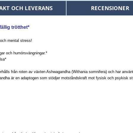
AKT OCH LEVERANS
RECENSIONER
llig trötthet*
och mental stress!
ngar och humörsvängningar.*
lsa*
erhålls från roten av växten Ashwagandha (Withania somnifera) och har använts
gandha är en adaptogen som stödjer motståndskraft mot fysisk och psykisk st