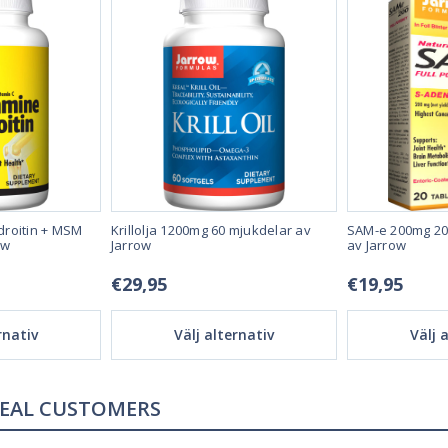
roitin + MSM
Krillolja 1200mg 60 mjukdelar av
SAM-e 200mg 20 
ow
Jarrow
av Jarrow
€29,95
€19,95
rnativ
Välj alternativ
Välj 
REAL REVIEWS FROM REAL CUSTOMERS