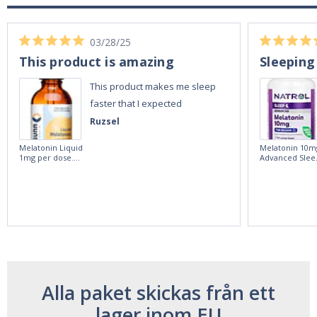
03/28/25
This product is amazing
Sleeping
This product makes me sleep
faster that I expected
Ruzsel
Melatonin Liquid
Melatonin 10m
1mg per dose.
Advanced Slee
60ml Bottle by
60 Tablets by
Vitasunn -Fast
Natrol -
Acting Sleep
Maximum
Aide | No Sugar,
Strength!
and Alcohol
Free!
Alla paket skickas från ett
lager inom EU