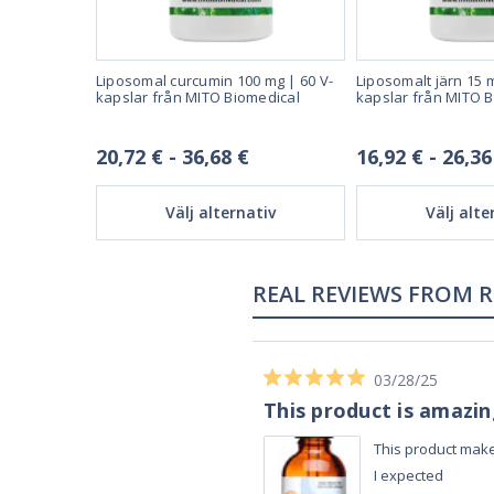
r av Jarrow
Liposomal curcumin 100 mg | 60 V-
Liposomalt järn 15 m
kapslar från MITO Biomedical
kapslar från MITO 
20,72 € - 36,68 €
16,92 € - 26,36
tiv
Välj alternativ
Välj alte
02/28/23
Works really well
It works really well, I use it every night
before bed and I sleep so well and so