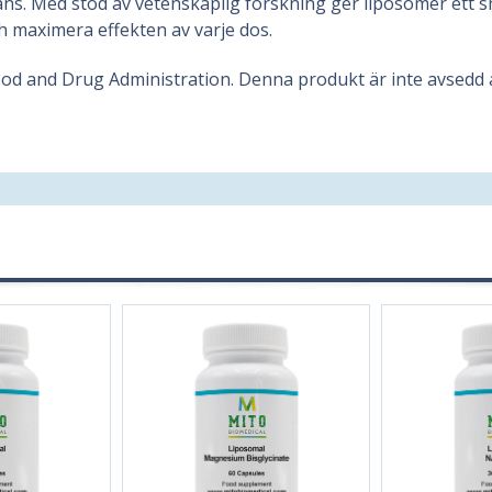
ans. Med stöd av vetenskaplig forskning ger liposomer ett sma
 maximera effekten av varje dos.
od and Drug Administration. Denna produkt är inte avsedd a