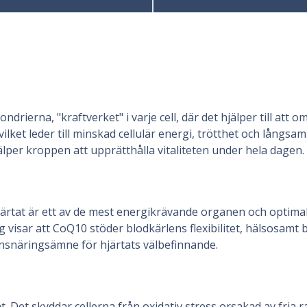
ierna, "kraftverket" i varje cell, där det hjälper till att o
vilket leder till minskad cellulär energi, trötthet och lång
älper kroppen att upprätthålla vitaliteten under hela dagen.
 Hjärtat är ett av de mest energikrävande organen och optim
g visar att CoQ10 stöder blodkärlens flexibilitet, hälsosamt
tensnäringsämne för hjärtats välbefinnande.
Det skyddar cellerna från oxidativ stress orsakad av fria radi