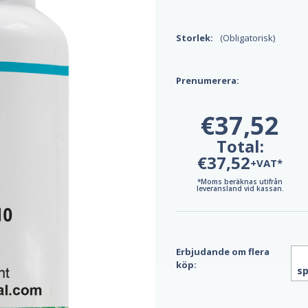
Storlek:
(Obligatorisk)
Prenumerera:
€37,52
Total:
€37,52
+VAT*
*Moms beräknas utifrån
leveransland vid kassan.
Erbjudande om flera
köp:
sp