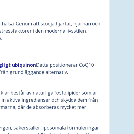
ig hälsa. Genom att stödja hjärtat, hjärnan och
tressfaktorer i den moderna livsstilen.
.
gligt
ubiquinon
Detta positionerar CoQ10
t från grundläggande alternativ.
lar består av naturliga fosfolipider som är
 in aktiva ingredienser och skydda dem från
tarmarna, där de absorberas mycket mer
ningen, säkerställer liposomala formuleringar