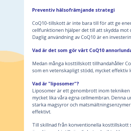
Preventiv hälsofrämjande strategi
CoQ10-tillskott är inte bara till för att ge en
cellfunktionen hjälper det till att skydda m
Daglig användning av CoQ10 är en investering
Vad är det som gör vårt CoQ10 annorlund
Medan många kosttillskott tillhandahåller C
som en vetenskapligt stödd, mycket effektiv lö
Vad är "liposomer"?
Liposomer är ett genombrott inom tekniken fö
mycket lika våra egna cellmembran. Denna uni
starka magsyror och matsmältningsenzymer. P
effektivt.
Till skillnad från konventionella kosttillsko