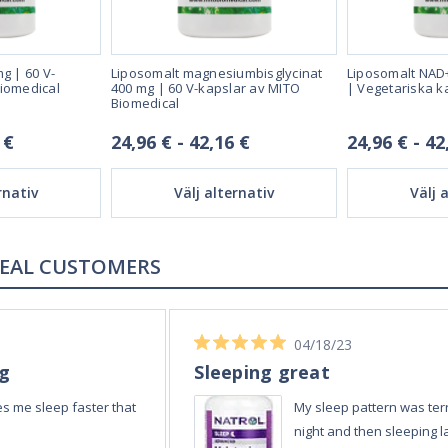
g | 60 V-
Liposomalt magnesiumbisglycinat
Liposomalt NAD
Biomedical
400 mg | 60 V-kapslar av MITO
| Vegetariska k
Biomedical
 €
24,96 € - 42,16 €
24,96 € - 42
rnativ
Välj alternativ
Välj 
REAL REVIEWS FROM REAL CUSTOMERS