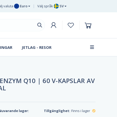
lj valuta
Euro
Välj språk
SV
Euro
EN
Brittiska
DE
pund sterling
SV
Svenska
DA
kronor
INGAR
JETLAG - RESOR
FR
Danska
kronan
ENZYM Q10 | 60 V-KAPSLAR AV
AL
Nuvarande lager:
Tillgänglighet:
Finns i lager