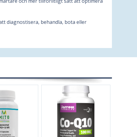
rtare och mer tillförlitligt sätt att optimera
tt diagnostisera, behandla, bota eller