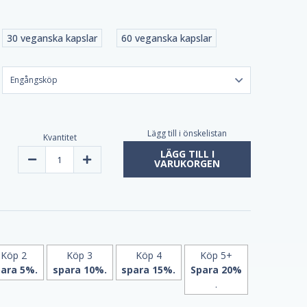
30 veganska kapslar
60 veganska kapslar
Lägg till i önskelistan
Kvantitet
LÄGG TILL I
Minska
Öka
VARUKORGEN
mängden
mängden
liposomalt
liposomalt
koenzym
koenzym
Q10
Q10
|
|
60
60
V-
V-
kapslar
kapslar
från
från
MITO
MITO
Köp 2
Köp 3
Köp 4
Köp 5+
Biomedical
Biomedical
ara 5%.
spara 10%.
spara 15%.
Spara 20%
.