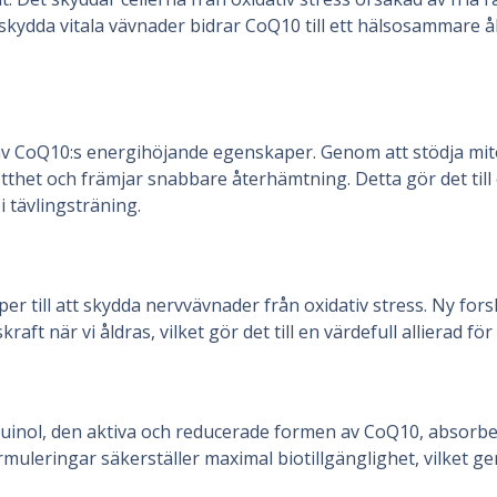
 skydda vitala vävnader bidrar CoQ10 till ett hälsosammare
a av CoQ10:s energihöjande egenskaper. Genom att stödja m
het och främjar snabbare återhämtning. Detta gör det till ett 
 i tävlingsträning.
 till att skydda nervvävnader från oxidativ stress. Ny forsk
ft när vi åldras, vilket gör det till en värdefull allierad för
Ubiquinol, den aktiva och reducerade formen av CoQ10, absorb
rmuleringar säkerställer maximal biotillgänglighet, vilket ge