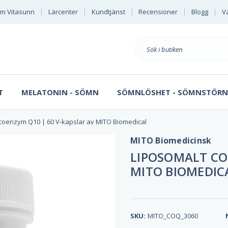
m Vitasunn
Lärcenter
Kundtjänst
Recensioner
Blogg
Vä
Sök
på
T
MELATONIN - SÖMN
SÖMNLÖSHET - SÖMNSTÖRN
coenzym Q10 | 60 V-kapslar av MITO Biomedical
MITO Biomedicinsk
LIPOSOMALT CO
MITO BIOMEDIC
SKU:
MITO_COQ_3060