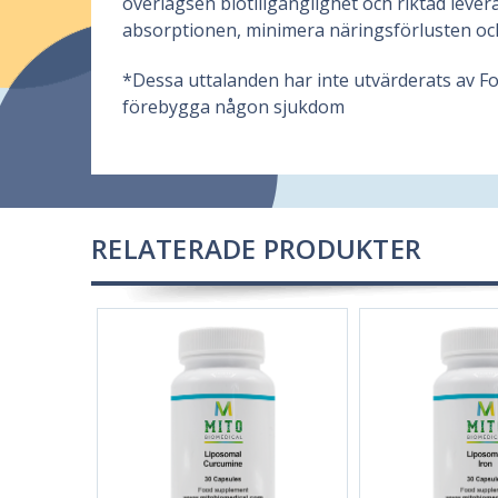
överlägsen biotillgänglighet och riktad lever
absorptionen, minimera näringsförlusten och
*Dessa uttalanden har inte utvärderats av Fo
förebygga någon sjukdom
RELATERADE PRODUKTER