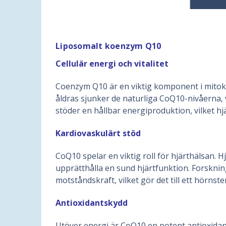
Liposomalt koenzym Q10
Cellulär energi och vitalitet
Coenzym Q10 är en viktig komponent i mitokondr
åldras sjunker de naturliga CoQ10-nivåerna, 
stöder en hållbar energiproduktion, vilket hj
Kardiovaskulärt stöd
CoQ10 spelar en viktig roll för hjärthälsan.
upprätthålla en sund hjärtfunktion. Forsknin
motståndskraft, vilket gör det till ett hörns
Antioxidantskydd
Utöver energi är CoQ10 en potent antioxidant. 