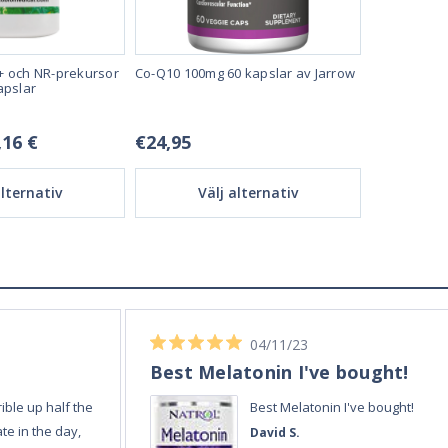
+ och NR-prekursor
Co-Q10 100mg 60 kapslar av Jarrow
Liposomal c
apslar
kapslar frå
,16 €
€24,95
20,72 € -
alternativ
Välj alternativ
Vä
02/12/23
Always quick and reli
Always quick and
Amanda E.