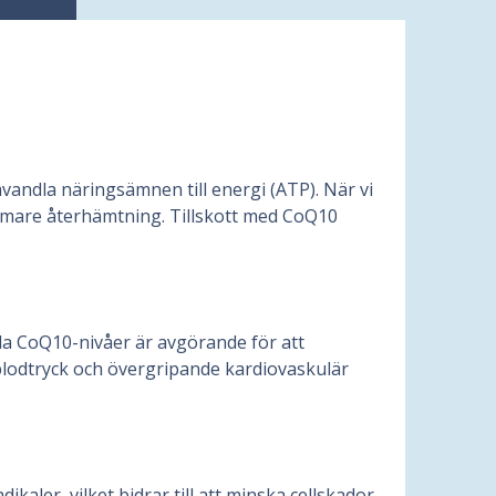
mvandla näringsämnen till energi (ATP). När vi
sammare återhämtning. Tillskott med CoQ10
ala CoQ10-nivåer är avgörande för att
 blodtryck och övergripande kardiovaskulär
kaler, vilket bidrar till att minska cellskador