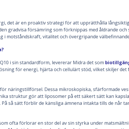
ergi, det är en proaktiv strategi för att upprätthålla långsikt
ot den gradvisa försämring som förknippas med åldrande och s
 i motståndskraft, vitalitet och övergripande välbefinnande
a?
oQ10 i sin standardform, levererar Midra det som
biotillgän
sning för energi, hjärta och cellulärt stöd, vilket skiljer de
r näringstillförsel. Dessa mikroskopiska, sfärformade vesik
ka struktur gör att liposomer på ett säkert sätt kan kapsla
å så sätt förblir de känsliga ämnena intakta tills de når 
tt som ofta förlorar en stor del av sin styrka under matsmält