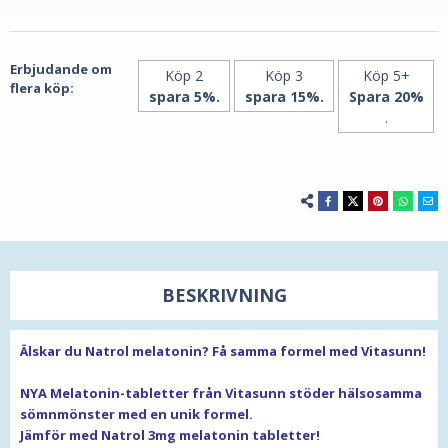
B6
&
&
kalcium
kalcium
av
av
Vitasunn
Vitasunn
Erbjudande om
Köp 2
Köp 3
Köp 5+
flera köp:
spara 5%.
spara 15%.
Spara 20%
.
BESKRIVNING
Älskar du Natrol melatonin? Få samma formel med Vitasunn!
NYA Melatonin-tabletter från Vitasunn stöder hälsosamma
sömnmönster
med en unik formel.
Jämför med Natrol 3mg melatonin tabletter!