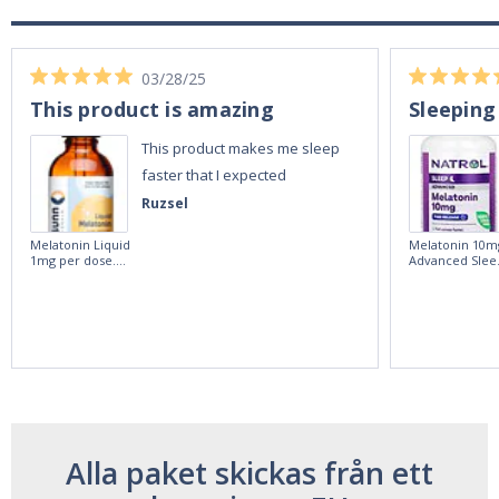
03/28/25
This product is amazing
Sleeping
This product makes me sleep
faster that I expected
Ruzsel
Melatonin Liquid
Melatonin 10m
1mg per dose.
Advanced Slee
60ml Bottle by
60 Tablets by
Vitasunn -Fast
Natrol -
Acting Sleep
Maximum
Aide | No Sugar,
Strength!
and Alcohol
Free!
Alla paket skickas från ett