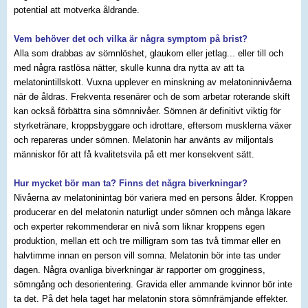
potential att motverka åldrande.
Vem behöver det och vilka är några symptom på brist?
Alla som drabbas av sömnlöshet, glaukom eller jetlag... eller till och
med några rastlösa nätter, skulle kunna dra nytta av att ta
melatonintillskott. Vuxna upplever en minskning av melatoninnivåerna
när de åldras. Frekventa resenärer och de som arbetar roterande skift
kan också förbättra sina sömnnivåer. Sömnen är definitivt viktig för
styrketränare, kroppsbyggare och idrottare, eftersom musklerna växer
och repareras under sömnen. Melatonin har använts av miljontals
människor för att få kvalitetsvila på ett mer konsekvent sätt.
Hur mycket bör man ta? Finns det några biverkningar?
Nivåerna av melatoninintag bör variera med en persons ålder. Kroppen
producerar en del melatonin naturligt under sömnen och många läkare
och experter rekommenderar en nivå som liknar kroppens egen
produktion, mellan ett och tre milligram som tas två timmar eller en
halvtimme innan en person vill somna. Melatonin bör inte tas under
dagen. Några ovanliga biverkningar är rapporter om grogginess,
sömngång och desorientering. Gravida eller ammande kvinnor bör inte
ta det. På det hela taget har melatonin stora sömnfrämjande effekter.