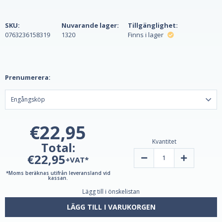
SKU:
Nuvarande lager:
Tillgänglighet:
0763236158319
1320
Finns i lager
Prenumerera:
€22,95
Kvantitet
Total:
€22,95
Minska
Öka
+VAT*
kvantiteten
mängden
av
Melatonin
*Moms beräknas utifrån leveransland vid
Melatonin
3
kassan.
3
mg
Lägg till i önskelistan
mg
180
180
veganska
veganska
tabletter
LÄGG TILL I VARUKORGEN
tabletter
Plus
Plus
B6