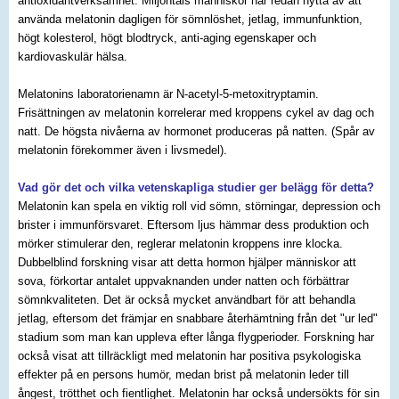
antioxidantverksamhet. Miljontals människor har redan nytta av att
använda melatonin dagligen för sömnlöshet, jetlag, immunfunktion,
högt kolesterol, högt blodtryck, anti-aging egenskaper och
kardiovaskulär hälsa.
Melatonins laboratorienamn är N-acetyl-5-metoxitryptamin.
Frisättningen av melatonin korrelerar med kroppens cykel av dag och
natt. De högsta nivåerna av hormonet produceras på natten. (Spår av
melatonin förekommer även i livsmedel).
Vad gör det och vilka vetenskapliga studier ger belägg för detta?
Melatonin kan spela en viktig roll vid sömn, störningar, depression och
brister i immunförsvaret. Eftersom ljus hämmar dess produktion och
mörker stimulerar den, reglerar melatonin kroppens inre klocka.
Dubbelblind forskning visar att detta hormon hjälper människor att
sova, förkortar antalet uppvaknanden under natten och förbättrar
sömnkvaliteten. Det är också mycket användbart för att behandla
jetlag, eftersom det främjar en snabbare återhämtning från det "ur led"
stadium som man kan uppleva efter långa flygperioder. Forskning har
också visat att tillräckligt med melatonin har positiva psykologiska
effekter på en persons humör, medan brist på melatonin leder till
ångest, trötthet och fientlighet. Melatonin har också undersökts för sin