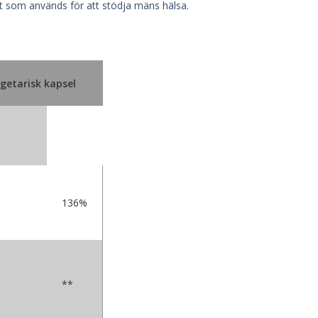
tt som används för att stödja mäns hälsa.
egetarisk kapsel
136%
**