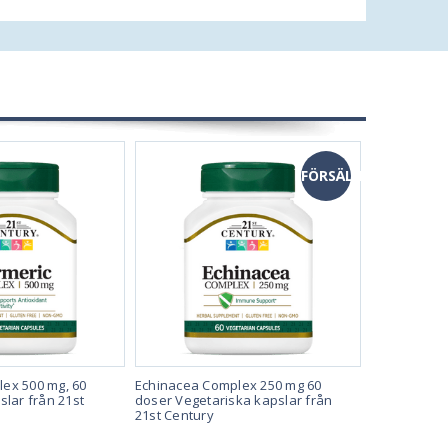
FÖRSÄLJNING
ex 500 mg, 60
Echinacea Complex 250 mg 60
Sågpalmetto
slar från 21st
doser Vegetariska kapslar från
kapslar av 
21st Century