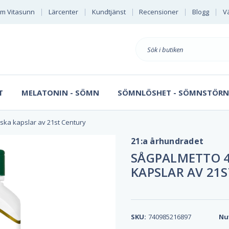
m Vitasunn
Lärcenter
Kundtjänst
Recensioner
Blogg
Vä
Sök
på
T
MELATONIN - SÖMN
SÖMNLÖSHET - SÖMNSTÖRN
ska kapslar av 21st Century
21:a århundradet
SÅGPALMETTO 4
KAPSLAR AV 21
SKU:
740985216897
Nu