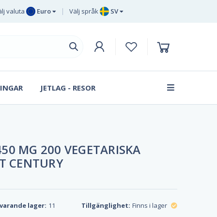
lj valuta
Euro
Välj språk
SV
Euro
EN
Brittiska
DE
pund sterling
SV
Svenska
DA
kronor
INGAR
JETLAG - RESOR
FR
Danska
kronan
50 MG 200 VEGETARISKA
ST CENTURY
varande lager:
11
Tillgänglighet:
Finns i lager