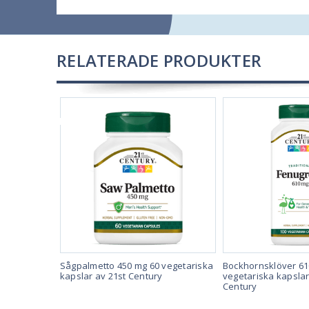
RELATERADE PRODUKTER
FÖRSÄLJNING
 mg 60
Sågpalmetto 450 mg 60 vegetariska
Bockhornsklöver 61
lar från
kapslar av 21st Century
vegetariska kapslar
Century