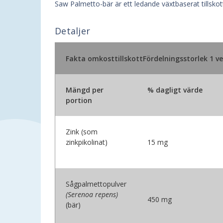
Saw Palmetto-bär är ett ledande växtbaserat tillsko
Detaljer
Fakta om
kosttillskottFördelningsstorlek 1 v
Mängd per
% dagligt värde
portion
Zink (som
zinkpikolinat)
15 mg
Sågpalmettopulver
(Serenoa repens)
450 mg
(bär)