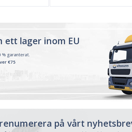
ån ett lager inom EU
00 % garanterat.
över €75
renumerera på vårt nyhetsbre