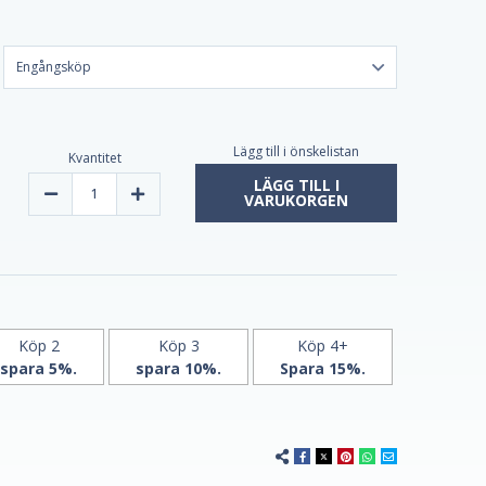
Lägg till i önskelistan
Kvantitet
LÄGG TILL I
Minska
Öka
VARUKORGEN
kvantiteten
kvantiteten
av
av
Saw
Saw
Palmetto
Palmetto
450
450
mg
mg
200
200
vegetariska
vegetariska
kapslar
kapslar
av
från
Köp 2
Köp 3
Köp 4+
21st
21st
spara 5%.
spara 10%.
Spara 15%.
Century
Century