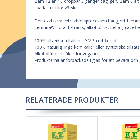
Barn 12 år: 10 droppar 3 gånger dagligen. Barn 6 år
spädas ut i lite vätska.
Den exklusiva extraktionsprocessen har gjort Lemurias
Lemuria® Total Extracts, alkoholfria, behagliga, effekt
100% tillverkad i Italien - GMP-certifierad
100% naturlig. Inga kemikalier eller syntetiska tillsats
Alkoholfri och säker för veganer.
Produkterna är förpackade i glas för att bevara och 
RELATERADE PRODUKTER