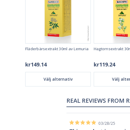
0ml av
Fläderbärsextrakt 30ml av Lemuria
Hagtornsextrakt 30
kr149.14
kr119.24
tiv
Välj alternativ
Välj alte
02/28/23