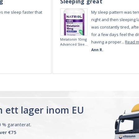
ån ett lager inom EU
00 % garanterat.
över €75