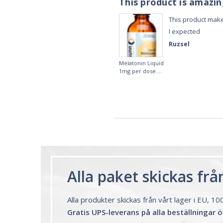
Works really well
It works really well, I use it every night
before bed and I sleep so well and so
fast. I really recommend it.
Lougein A.
Melatonin
tablets 3mg 240
by Natrol
Alla paket skickas fr
Alla produkter skickas från vårt lager i EU, 1
Gratis UPS-leverans på alla beställningar 