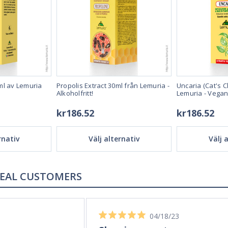
ml av Lemuria
Propolis Extract 30ml från Lemuria -
Uncaria (Cat's C
Alkoholfritt!
Lemuria - Vegan
kr186.52
kr186.52
rnativ
Välj alternativ
Välj 
REAL REVIEWS FROM REAL CUSTOMERS