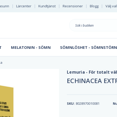
asunn
Lärcenter
Kundtjänst
Recensioner
Blogg
Välj va
E
B
Sök
S
på
D
T
MELATONIN - SÖMN
SÖMNLÖSHET - SÖMNSTÖRN
ia
Lemuria - För totalt v
ECHINACEA EXT
SKU:
8028970010081
Nu