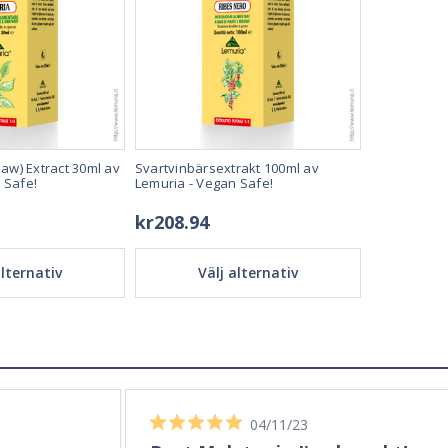
law) Extract 30ml av
Svartvinbärsextrakt 100ml av
Fläderbärse
 Safe!
Lemuria - Vegan Safe!
kr208.94
kr149.14
alternativ
Välj alternativ
Vä
02/12/23