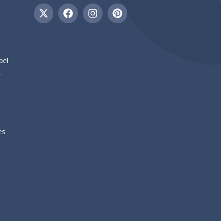
t
bel
k
es