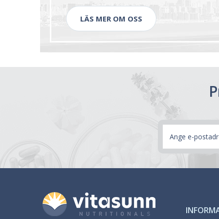
LÄS MER OM OSS
P
E-
postadress
INFORM