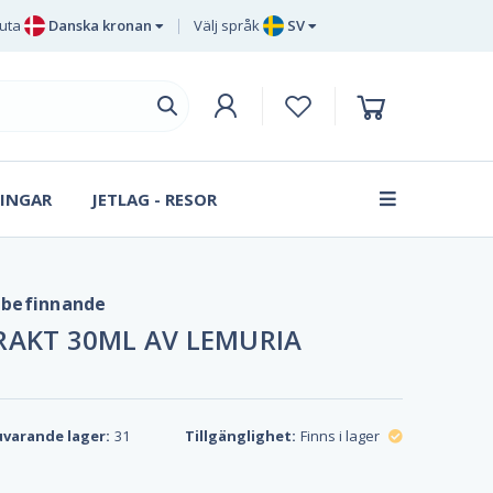
luta
Danska kronan
Välj språk
SV
uro
EN
rittiska pund sterling
DE
venska kronor
SV
anska kronan
DA
INGAR
JETLAG - RESOR
FR
älbefinnande
RAKT 30ML AV LEMURIA
varande lager:
31
Tillgänglighet:
Finns i lager