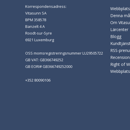
Korrespondensadress:
Webbplats
Vitasunn SA
Denna mån
BPM 358578
Om Vitasu
Banzelt 4 A
Lärcenter
Roodt-sur-Syre
Blogg
6921 Luxemburg
Kundtjäns
RSS-prenu
OSS momsregistreringsnummer LU29505722
Recension
GB VAT: GB366749252
Right of 
GB EORI# GB366749252000
Webbplats
+352 80090106