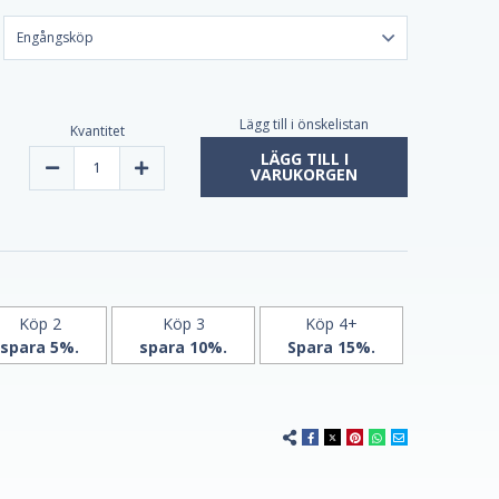
Lägg till i önskelistan
Kvantitet
LÄGG TILL I
Minska
Öka
VARUKORGEN
mängden
kvantiteten
Echinacea
Echinacea
Extract
Extract
30ml
30ml
av
av
Lemuria
Lemuria
Köp 2
Köp 3
Köp 4+
spara 5%.
spara 10%.
Spara 15%.