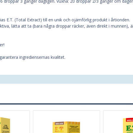
: 6 droppar 3 gånger dagligen. Vuxna: 20 droppar 2/3 gånger om dagen
 E.T. (Total Extract) till en unik och ojämförlig produkt i årtionden.
iva, lätta att ta (bara några droppar räcker, även direkt i munnen), är l
er!
garantera ingrediensernas kvalitet.