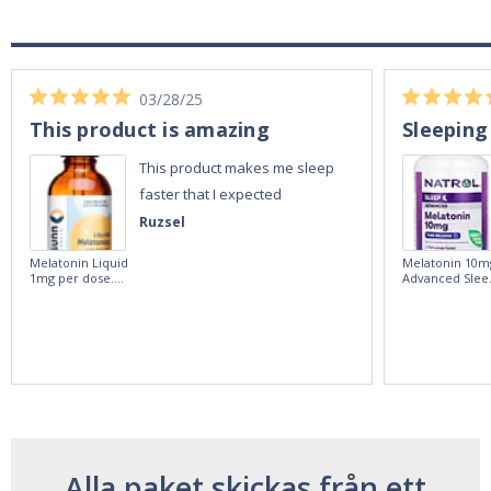
03/28/25
This product is amazing
Sleeping
This product makes me sleep
faster that I expected
Ruzsel
Melatonin Liquid
Melatonin 10m
1mg per dose.
Advanced Slee
60ml Bottle by
60 Tablets by
Vitasunn -Fast
Natrol -
Acting Sleep
Maximum
Aide | No Sugar,
Strength!
and Alcohol
Free!
Alla paket skickas från ett