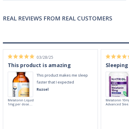
REAL REVIEWS FROM REAL CUSTOMERS
03/28/25
This product is amazing
Sleeping
This product makes me sleep
faster that I expected
Ruzsel
Melatonin Liquid
Melatonin 10m
1mg per dose.
Advanced Slee
60ml Bottle by
60 Tablets by
Vitasunn -Fast
Natrol -
Acting Sleep
Maximum
Aide | No Sugar,
Strength!
and Alcohol
Free!