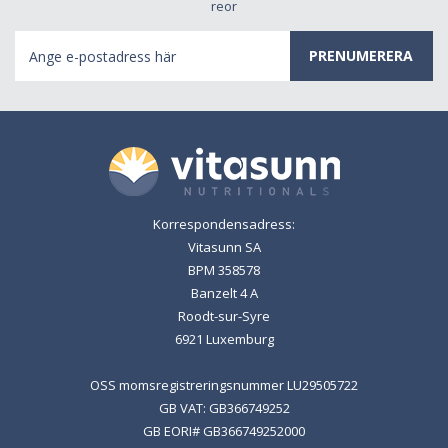
reor
E-
postadress
Korrespondensadress:
Vitasunn SA
BPM 358578
Banzelt 4 A
Roodt-sur-Syre
6921 Luxemburg
OSS momsregistreringsnummer LU29505722
GB VAT: GB366749252
GB EORI# GB366749252000