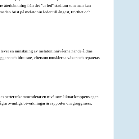
are återhämtning från det "ur led" stadium som man kan
edan brist på melatonin leder till ångest, trötthet och
upplever en minskning av melatoninnivåerna när de åldras.
yggare och idrottare, eftersom musklerna växer och repareras
h experter rekommenderar en nivå som liknar kroppens egen
Några ovanliga biverkningar är rapporter om grogginess,