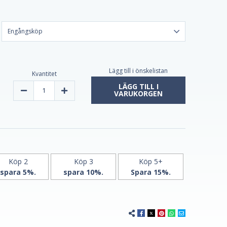
Lägg till i önskelistan
Kvantitet
LÄGG TILL I
Decrease
Increase
VARUKORGEN
Quantity
Quantity
of
of
Melatonin
Melatonin
1,9mg
1,9mg
Fast
Fast
Dissolve
Dissolve
180
180
Vegan
Vegan
Chewable
Chewable
Tablets
Tablets
Köp 2
Köp 3
Köp 5+
by
by
spara 5%.
spara 10%.
Spara 15%.
Vitasunn
Vitasunn