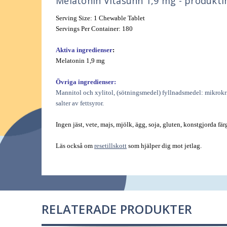
Melatonin Vitasunn 1,9 mg - produkti
Serving Size: 1 Chewable Tablet
Servings Per Container: 180
Aktiva ingredienser
:
Melatonin 1,9 mg
Övriga ingredienser:
Mannitol och xylitol, (sötningsmedel) fyllnadsmedel: mikrokr
salter av fettsyror.
Ingen jäst, vete, majs, mjölk, ägg, soja, gluten, konstgjorda fä
Läs också om
resetillskott
som hjälper dig mot jetlag.
RELATERADE PRODUKTER