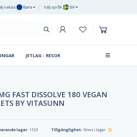
lj valuta
Euro
Välj språk
SV
Euro
EN
Brittiska
DE
pund sterling
SV
Svenska
DA
kronor
INGAR
JETLAG - RESOR
FR
Danska
kronan
MG FAST DISSOLVE 180 VEGAN
ETS BY VITASUNN
arande lager:
1123
Tillgänglighet:
Finns i lager