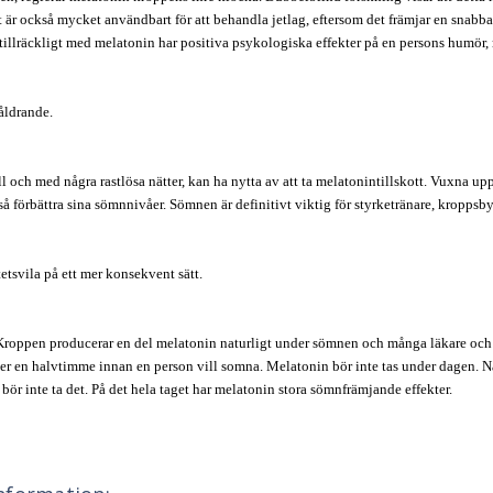
är också mycket användbart för att behandla jetlag, eftersom det främjar en snabb
 tillräckligt med melatonin har positiva psykologiska effekter på en persons humör, m
åldrande.
ill och med några rastlösa nätter, kan ha nytta av att ta melatonintillskott. Vuxna 
så förbättra sina sömnnivåer. Sömnen är definitivt viktig för styrketränare, kroppsb
etsvila på ett mer konsekvent sätt.
 Kroppen producerar en del melatonin naturligt under sömnen och många läkare oc
ller en halvtimme innan en person vill somna. Melatonin bör inte tas under dagen. 
r inte ta det. På det hela taget har melatonin stora sömnfrämjande effekter.