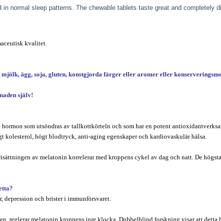
in normal sleep patterns. The chewable tablets taste great and completely di
aceutisk kvalitet.
, mjölk, ägg, soja, gluten, konstgjorda färger eller aromer eller konserveringsme
naden själv!
de hormon som utsöndras av tallkottkörteln och som har en potent antioxidantverksa
 kolesterol, högt blodtryck, anti-aging egenskaper och kardiovaskulär hälsa.
isättningen av melatonin korrelerar med kroppens cykel av dag och natt. De högsta
etta?
r, depression och brister i immunförsvaret.
, reglerar melatonin kroppens inre klocka. Dubbelblind forskning visar att detta h