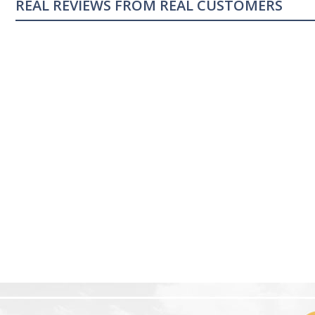
REAL CUSTOMERS
04/18/23
ng
Sleeping great
s me sleep faster that
My sleep pattern was terr
night and then sleeping la
was constantly tired, afte
for a few days feel the di
Melatonin 10mg
having a proper...
Read 
Advanced Sleep
60 Tablets by
Ann R.
Natrol -
Maximum
Strength!