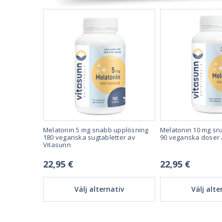
lld
Melatonin 5 mg snabb upplösning
Melatonin 10 mg sn
anska
180 veganska sugtabletter av
90 veganska doser 
Vitasunn
22,95 €
22,95 €
tiv
Välj alternativ
Välj alte