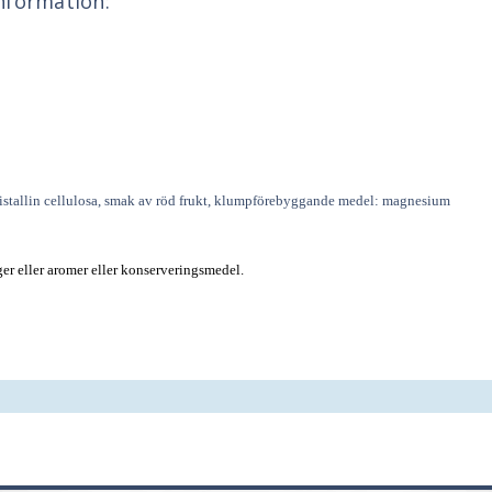
nformation:
istallin cellulosa, smak av röd frukt, klumpförebyggande medel: magnesium
rger eller aromer eller konserveringsmedel.