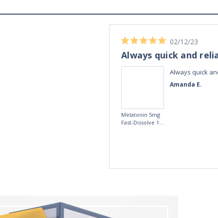
04/11/23
Best Melatonin I've bought!
ible up half the
Best Melatonin I've bought!
te in the day,
David S.
r taking these
fference, I am
5mg Time
more
Release
Melatonin 100
tablets by Natrol