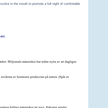
ssolve in the mouth to promote a full night of comfortable
del.
mhet. Miljontals människor har redan nytta av att dagligen
 nivåerna av hormonet produceras på natten. (Spår av
ormon hjälper människor att sova, förkortar antalet