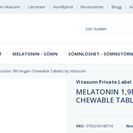
m Vitasunn
Lärcenter
Kundtjänst
Recensioner
Blogg
Vä
Sök
på
T
MELATONIN - SÖMN
SÖMNLÖSHET - SÖMNSTÖRN
issolve 180 Vegan Chewable Tablets by Vitasunn
Vitasunn Private Label
MELATONIN 1,9
CHEWABLE TABL
SKU:
0763236148716
Nuv