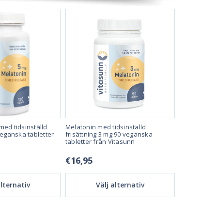
med tidsinställd
Melatonin med tidsinställd
Melatonin 5
veganska tabletter
frisättning 3 mg 90 veganska
180 vegansk
tabletter från Vitasunn
Vitasunn
€16,95
22,95 €
alternativ
Välj alternativ
Vä