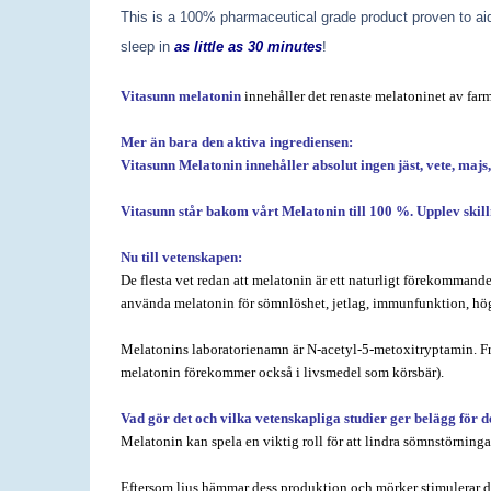
This is a 100% pharmaceutical grade product proven to aid 
sleep in
as little as 30 minutes
!
Vitasunn melatonin
innehåller det renaste melatoninet av farm
Mer än bara den aktiva ingrediensen:
Vitasunn Melatonin innehåller absolut ingen jäst, vete, majs
Vitasunn står bakom vårt Melatonin till 100 %. Upplev skill
Nu till vetenskapen:
De flesta vet redan att melatonin är ett naturligt förekomman
använda melatonin för sömnlöshet, jetlag, immunfunktion, högt
Melatonins laboratorienamn är N-acetyl-5-metoxitryptamin. Fr
melatonin förekommer också i livsmedel som körsbär).
Vad gör det och vilka vetenskapliga studier ger belägg för d
Melatonin kan spela en viktig roll för att lindra sömnstörninga
Eftersom ljus hämmar dess produktion och mörker stimulerar den