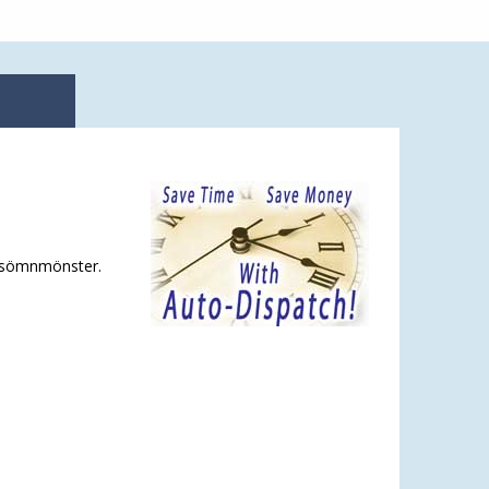
ga sömnmönster.