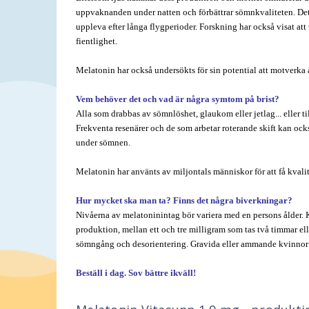
uppvaknanden under natten och förbättrar sömnkvaliteten. Det 
uppleva efter långa flygperioder. Forskning har också visat att
fientlighet.
Melatonin har också undersökts för sin potential att motverka 
Vem behöver det och vad är några symtom på brist?
Alla som drabbas av sömnlöshet, glaukom eller jetlag... eller t
Frekventa resenärer och de som arbetar roterande skift kan ock
under sömnen.
Melatonin har använts av miljontals människor för att få kvalit
Hur mycket ska man ta? Finns det några biverkningar?
Nivåerna av melatoninintag bör variera med en persons ålder.
produktion, mellan ett och tre milligram som tas två timmar e
sömngång och desorientering. Gravida eller ammande kvinnor bö
Beställ i dag. Sov bättre ikväll!