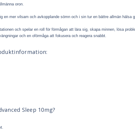
allmänna oron.
dig en mer vilsam och avkopplande sömn och i sin tur en bättre allmän hälsa g
stationen och spelar en roll för förmågan att lära sig, skapa minnen, lösa prob
rsvängningar och en oförmåga att fokusera och reagera snabbt.
oduktinformation:
dvanced Sleep 10mg?
t.