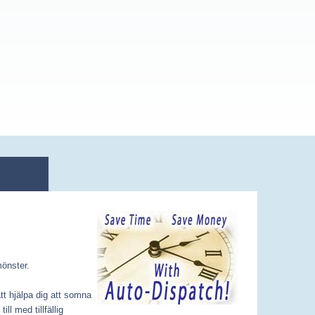
mönster.
tt hjälpa dig att somna
ll med tillfällig