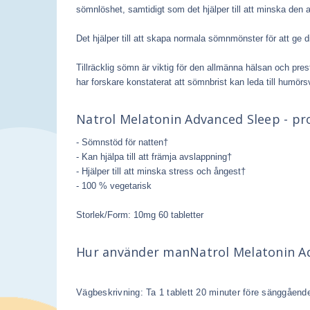
sömnlöshet, samtidigt som det hjälper till att minska den 
Det hjälper till att skapa normala sömnmönster för att ge 
Tillräcklig sömn är viktig för den allmänna hälsan och pre
har forskare konstaterat att sömnbrist kan leda till humö
Natrol Melatonin Advanced Sleep - pr
- Sömnstöd för natten†
- Kan hjälpa till att främja avslappning†
- Hjälper till att minska stress och ångest†
- 100 % vegetarisk
Storlek/Form: 10mg 60 tabletter
Hur använder man
Natrol Melatonin A
Vägbeskrivning: Ta 1 tablett 20 minuter före sänggående