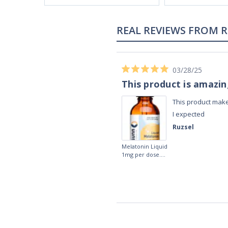
02/28/23
Works really well
It works really well, I use it every night
before bed and I sleep so well and so
fast. I really recommend it.
Lougein A.
Melatonin
tablets 3mg 240
by Natrol