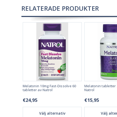
RELATERADE PRODUKTER
 240 av
Melatonin 10mg Fast-Dissolve 60
Melatonin tabletter
tabletter av Natrol
Natrol
€24,95
€15,95
tiv
Välj alternativ
Välj alte