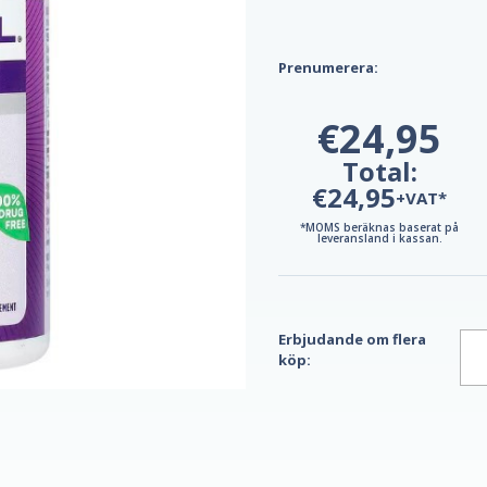
Prenumerera:
€24,95
Total:
€24,95
+VAT*
*MOMS beräknas baserat på
leveransland i kassan.
Erbjudande om flera
köp: