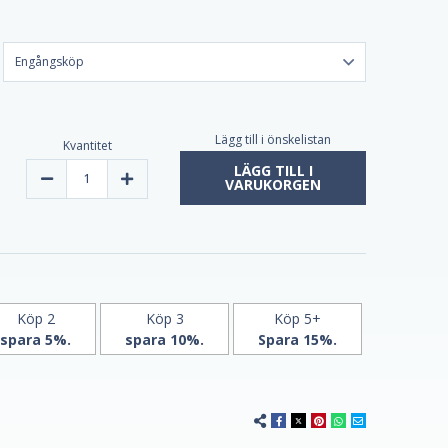
Lägg till i önskelistan
Kvantitet
LÄGG TILL I
Minska
Öka
VARUKORGEN
kvantiteten
kvantiteten
av
av
Melatonin
Melatonin
10mg
10mg
Advanced
Advanced
Sleep
Sleep
60
60
tabletter
tabletter
av
av
Natrol
Natrol
Köp 2
Köp 3
Köp 5+
-
-
spara 5%.
spara 10%.
Spara 15%.
Maximal
Maximal
styrka!
styrka!