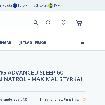
lj valuta
Euro
Välj språk
SV
Euro
EN
Brittiska
DE
pund sterling
SV
Svenska
DA
kronor
INGAR
JETLAG - RESOR
FR
Danska
kronan
G ADVANCED SLEEP 60
N NATROL - MAXIMAL STYRKA!
arande lager:
135
Tillgänglighet:
Finns i lager