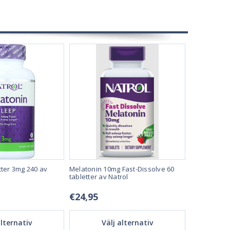
tter 3mg 240 av
Melatonin 10mg Fast-Dissolve 60
Melatonin t
tabletter av Natrol
Natrol
€24,95
€15,95
alternativ
Välj alternativ
Vä