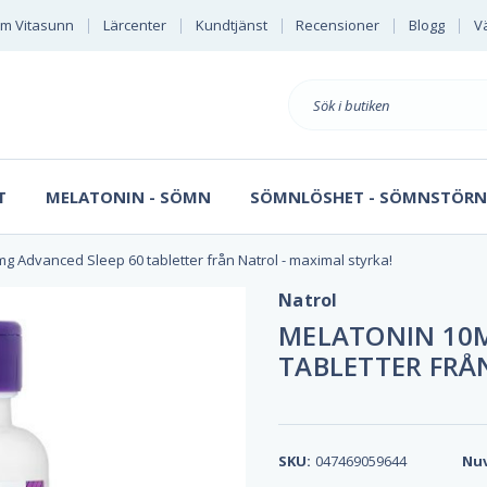
m Vitasunn
Lärcenter
Kundtjänst
Recensioner
Blogg
Vä
Sök
på
T
MELATONIN - SÖMN
SÖMNLÖSHET - SÖMNSTÖRN
g Advanced Sleep 60 tabletter från Natrol - maximal styrka!
Natrol
MELATONIN 10M
TABLETTER FRÅ
SKU:
047469059644
Nuv