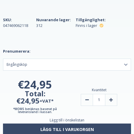
SKU:
Nuvarande lager:
Tillgänglighet:
047469062118
312
Finns i lager
Prenumerera:
€24,95
Kvantitet
Total:
€24,95
Minska
Öka
+VAT*
kvantiteten
kvantiteten
av
av
*MOMS beräknas baserat på
Melatonin
Melatonin
leveransland i kassan.
10mg
10mg
Lägg till i önskelistan
Fast-
Fast-
Dissolve
Dissolve
60
60
LÄGG TILL I VARUKORGEN
tabletter
tabletter