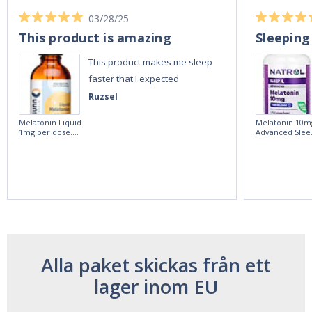
03/28/25
This product is amazing
Sleeping
This product makes me sleep
faster that I expected
Ruzsel
Melatonin Liquid
Melatonin 10m
1mg per dose.
Advanced Slee
60ml Bottle by
60 Tablets by
Vitasunn -Fast
Natrol -
Acting Sleep
Maximum
Aide | No Sugar,
Strength!
and Alcohol
Free!
Alla paket skickas från ett
lager inom EU