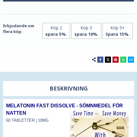
av
av
Natrol
Natrol
Erbjudande om
Köp 2
Köp 3
Köp 5+
flera köp:
spara 5%.
spara 10%.
Spara 15%.
BESKRIVNING
MELATONIN FAST DISSOLVE - SÖMNMEDEL FÖR
NATTEN
60 TABLETTER | 10MG