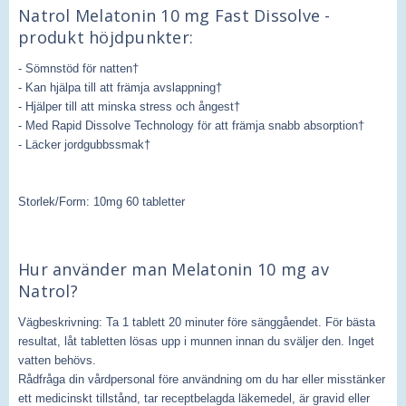
Natrol Melatonin 10 mg Fast Dissolve -
produkt höjdpunkter:
- Sömnstöd för natten†
- Kan hjälpa till att främja avslappning†
- Hjälper till att minska stress och ångest†
- Med Rapid Dissolve Technology för att främja snabb absorption†
- Läcker jordgubbssmak†
Storlek/Form: 10mg 60 tabletter
Hur använder man Melatonin 10 mg av
Natrol?
Vägbeskrivning: Ta 1 tablett 20 minuter före sänggåendet. För bästa
resultat, låt tabletten lösas upp i munnen innan du sväljer den. Inget
vatten behövs.
Rådfråga din vårdpersonal före användning om du har eller misstänker
ett medicinskt tillstånd, tar receptbelagda läkemedel, är gravid eller