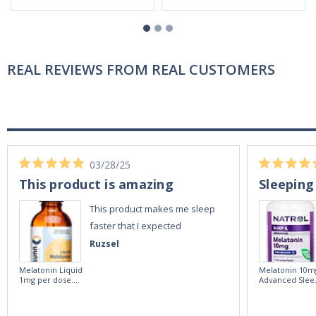
REAL REVIEWS FROM REAL CUSTOMERS
03/28/25
This product is amazing
Sleeping
This product makes me sleep
faster that I expected
Ruzsel
Melatonin Liquid
Melatonin 10m
1mg per dose.
Advanced Slee
60ml Bottle by
60 Tablets by
Vitasunn -Fast
Natrol -
Acting Sleep
Maximum