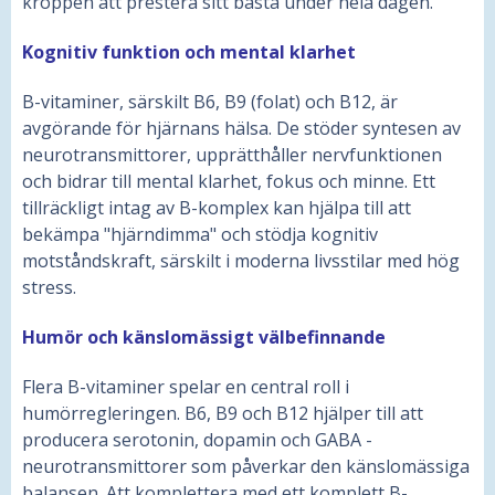
kroppen att prestera sitt bästa under hela dagen.
Kognitiv funktion och mental klarhet
B-vitaminer, särskilt B6, B9 (folat) och B12, är
avgörande för hjärnans hälsa. De stöder syntesen av
neurotransmittorer, upprätthåller nervfunktionen
och bidrar till mental klarhet, fokus och minne. Ett
tillräckligt intag av B-komplex kan hjälpa till att
bekämpa "hjärndimma" och stödja kognitiv
motståndskraft, särskilt i moderna livsstilar med hög
stress.
Humör och känslomässigt välbefinnande
Flera B-vitaminer spelar en central roll i
humörregleringen. B6, B9 och B12 hjälper till att
producera serotonin, dopamin och GABA -
neurotransmittorer som påverkar den känslomässiga
balansen. Att komplettera med ett komplett B-