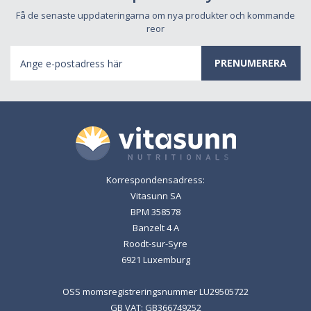
Få de senaste uppdateringarna om nya produkter och kommande
reor
E-
postadress
Korrespondensadress:
Vitasunn SA
BPM 358578
Banzelt 4 A
Roodt-sur-Syre
6921 Luxemburg
OSS momsregistreringsnummer LU29505722
GB VAT: GB366749252