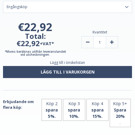
€22,92
Kvantitet
Total:
€22,92
Minska
Öka
+VAT*
mängden
mängden
liposomalt
liposomalt
*Moms beräknas utifrån leveranslandet
vitamin
vitamin
vid utcheckningen.
B-
B-
Lägg till i önskelistan
komplex
komplex
|
|
60
60
LÄGG TILL I VARUKORGEN
V-
V-
kapslar
kapslar
från
från
MITO
MITO
Biomedical
Biomedical
Erbjudande om
Köp 2
Köp 3
Köp 4
Köp 5+
flera köp:
spara
spara
spara
Spara
5%.
10%.
15%.
20%
.