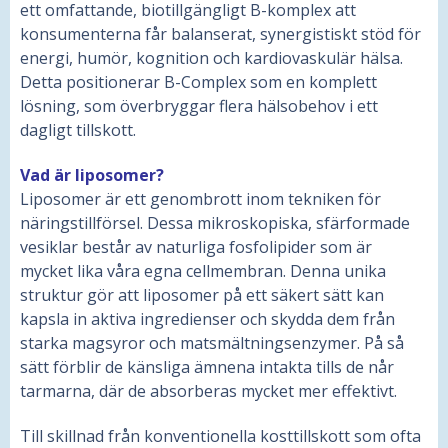
ett omfattande, biotillgängligt B-komplex att
konsumenterna får balanserat, synergistiskt stöd för
energi, humör, kognition och kardiovaskulär hälsa.
Detta positionerar B-Complex som en komplett
lösning, som överbryggar flera hälsobehov i ett
dagligt tillskott.
Vad är liposomer?
Liposomer är ett genombrott inom tekniken för
näringstillförsel. Dessa mikroskopiska, sfärformade
vesiklar består av naturliga fosfolipider som är
mycket lika våra egna cellmembran. Denna unika
struktur gör att liposomer på ett säkert sätt kan
kapsla in aktiva ingredienser och skydda dem från
starka magsyror och matsmältningsenzymer. På så
sätt förblir de känsliga ämnena intakta tills de når
tarmarna, där de absorberas mycket mer effektivt.
Till skillnad från konventionella kosttillskott som ofta