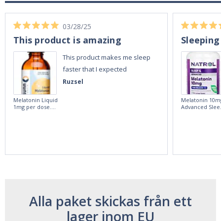
03/28/25
This product is amazing
Sleeping
This product makes me sleep
faster that I expected
Ruzsel
Melatonin Liquid
Melatonin 10m
1mg per dose.
Advanced Slee
60ml Bottle by
60 Tablets by
Vitasunn -Fast
Natrol -
Acting Sleep
Maximum
Aide | No Sugar,
Strength!
and Alcohol
Free!
Alla paket skickas från ett
lager inom EU