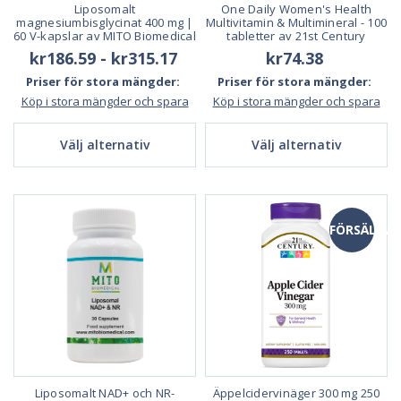
Liposomalt
One Daily Women's Health
magnesiumbisglycinat 400 mg |
Multivitamin & Multimineral - 100
60 V-kapslar av MITO Biomedical
tabletter av 21st Century
kr186.59 - kr315.17
kr74.38
Priser för stora mängder:
Priser för stora mängder:
Köp i stora mängder och spara
Köp i stora mängder och spara
Välj alternativ
Välj alternativ
FÖRSÄLJNI
Liposomalt NAD+ och NR-
Äppelcidervinäger 300 mg 250