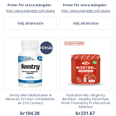
Priser för stora mängder:
Priser för stora mängder:
Köp i stora mängder och spara
Köp i stora mängder och spara
Välj alternativ
Välj alternativ
FÖRSÄLJNING
Sentry Men Multivitamin &
Hydration Mix 140gm by
Minerals för män 120 tabletter
BioSteel - Healthy Electrolyte
av 21st Century
Drink Trusted by Professional
Athletes!
kr104.28
kr231.67