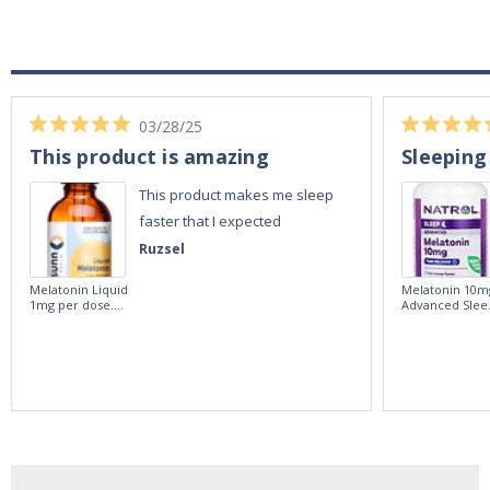
03/28/25
This product is amazing
Sleeping
This product makes me sleep
faster that I expected
Ruzsel
Melatonin Liquid
Melatonin 10m
1mg per dose.
Advanced Slee
60ml Bottle by
60 Tablets by
Vitasunn -Fast
Natrol -
Acting Sleep
Maximum
Aide | No Sugar,
Strength!
and Alcohol
Free!