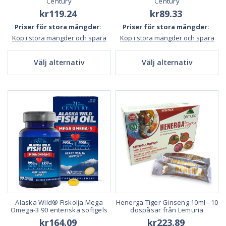
Century
Century
kr119.24
kr89.33
Priser för stora mängder:
Priser för stora mängder:
Köp i stora mängder och spara
Köp i stora mängder och spara
Välj alternativ
Välj alternativ
Alaska Wild® Fiskolja Mega
Henerga Tiger Ginseng 10ml - 10
Omega-3 90 enteriska softgels
dospåsar från Lemuria
kr164.09
kr223.89