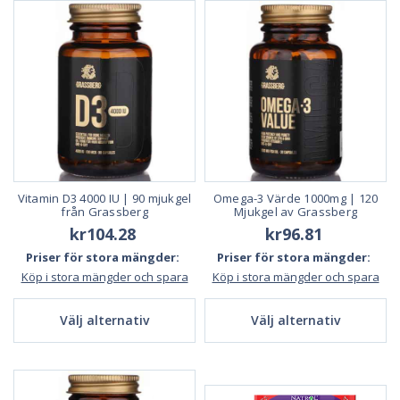
De kan delas in i två stora kategorier:
De som är utformade för att lösa ett specifikt hälsoproblem, o
ch
De som är allmänna multivitaminer avsedda för allmänt välbefi
nnande.
Det finns ett brett utbud av produkter från
olika tillverkare inom var oc
h en av dessa kategorier
. Vissa kosttillskott tas dagligen, medan andr
a endast behövs ibland.
Read Less
Vitamin D3 4000 IU | 90 mjukgel
Omega-3 Värde 1000mg | 120
från Grassberg
Mjukgel av Grassberg
kr104.28
kr96.81
Priser för stora mängder:
Priser för stora mängder:
Köp i stora mängder och spara
Köp i stora mängder och spara
Välj alternativ
Välj alternativ